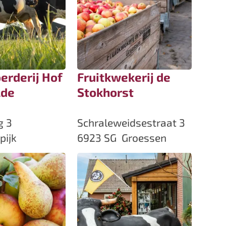
erderij Hof
Fruitkwekerij de
lde
Stokhorst
F
g 3
Schraleweidsestraat 3
r
pijk
6923 SG
Groessen
u
i
t
k
w