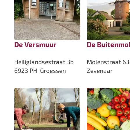
a
g
e
De Versmuur
De Buitenmo
D
D
Heiliglandsestraat 3b
Molenstraat 63
e
e
6923 PH
Groessen
Zevenaar
V
B
e
u
r
i
s
t
m
e
u
n