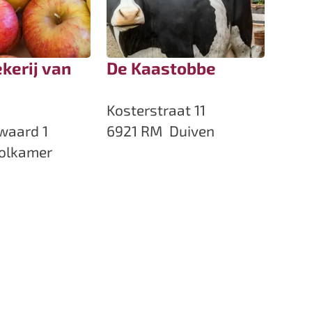
e
k
e
r
kerij van
De Kaastobbe
i
j
D
Kosterstraat 11
d
e
waard 1
6921 RM
Duiven
e
K
olkamer
S
a
t
a
o
s
k
t
h
o
o
b
r
b