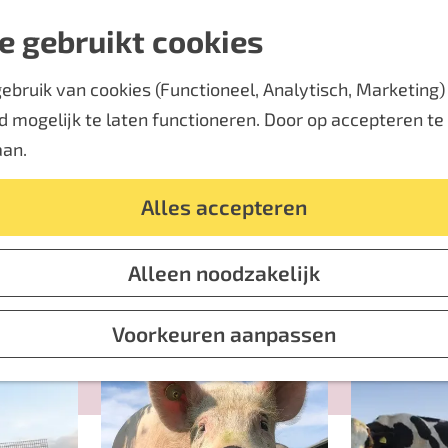
e gebruikt cookies
bruik van cookies (Functioneel, Analytisch, Marketing) d
Boerderijwinkels
 mogelijk te laten functioneren. Door op accepteren te k
aan.
10 april 2023
|
|
|
Alles accepteren
Alleen noodzakelijk
Boerderijwinkels
De lekkerste streekproducten koop je hier
Voorkeuren aanpassen