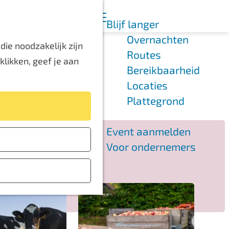
K
Z
Blijf langer
a
o
M
Overnachten
a
e
e
ie noodzakelijk zijn
Routes
r
k
n
likken, geef je aan
Bereikbaarheid
t
e
u
Locaties
n
Plattegrond
Event aanmelden
Voor ondernemers