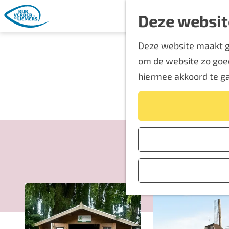
Deze websit
G
Deze website maakt ge
a
om de website zo goed
n
hiermee akkoord te g
a
a
r
d
e
h
o
m
e
p