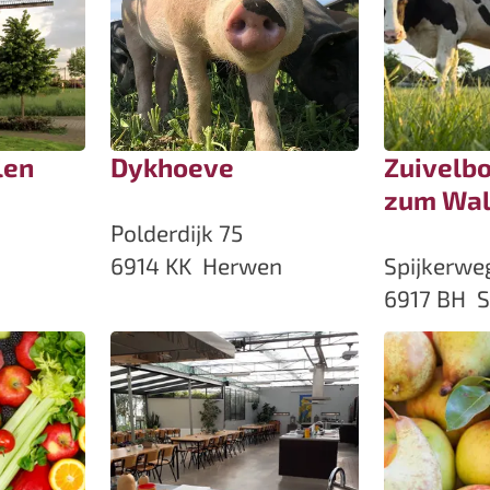
len
Dykhoeve
Zuivelbo
zum Wa
D
Polderdijk 75
y
Z
6914 KK
Herwen
Spijkerwe
k
u
6917 BH
S
h
i
o
v
e
e
v
l
e
b