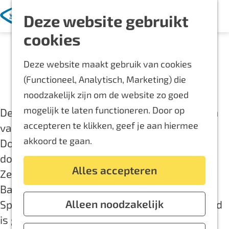
Met kinderen
K
Z
Deze website gebruikt
a
o
M
Blijf langer
G
cookies
a
e
e
Overnachten
a
Bereikbaarheid
r
k
n
Routes
Deze website maakt gebruik van cookies
n
t
e
u
Bereikbaarheid
(Functioneel, Analytisch, Marketing) die
a
n
Locaties
noodzakelijk zijn om de website zo goed
a
Plattegrond
mogelijk te laten functioneren. Door op
r
De Liemers is een regio gelegen in het oosten
accepteren te klikken, geef je aan hiermee
d
van Nederland, tussen de steden Arnhem en
Event aanmelden
akkoord te gaan.
e
Doetinchem. Binnen de Liemers vallen de
Voor ondernemers
h
dorpen en steden Duiven, Westervoort,
Alles accepteren
o
Zevenaar, Angerlo, Giesbeek, Lathum,
m
Babberich, Montferland, Lobith, Tolkamer,
e
Alleen noodzakelijk
Spijk, Pannerden, Herwen en Aerdt. Het gebied
p
is goed bereikbaar via verschillende