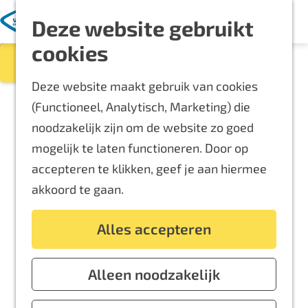
Met kinderen
K
Z
Deze website gebruikt
Leaflet
|
Powered by Esri | Esri, HERE, Garmin, USGS, Intermap, INCREMENT P, NRCAN, Esri Japan, METI, Esri
a
o
M
Blijf langer
China (Hong Kong), NOSTRA, © OpenStreetMap contributors, and the GIS User Community
G
cookies
a
e
e
Geen resultaten gevonden
Filter
Overnachten
+
a
r
k
n
Routes
−
Deze website maakt gebruik van cookies
n
t
e
u
Bereikbaarheid
(Functioneel, Analytisch, Marketing) die
a
n
Locaties
noodzakelijk zijn om de website zo goed
a
Plattegrond
mogelijk te laten functioneren. Door op
r
accepteren te klikken, geef je aan hiermee
d
Event aanmelden
akkoord te gaan.
e
Voor ondernemers
h
Alles accepteren
o
m
e
Alleen noodzakelijk
p