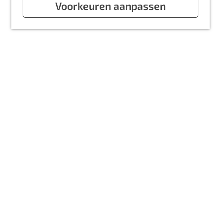
a
Voorkeuren aanpassen
g
e