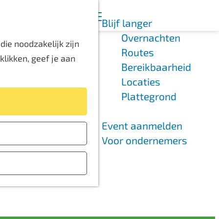
K
Z
Blijf langer
a
o
M
Overnachten
a
e
e
ie noodzakelijk zijn
Routes
r
k
n
likken, geef je aan
Bereikbaarheid
t
e
u
Locaties
n
Plattegrond
Event aanmelden
Voor ondernemers