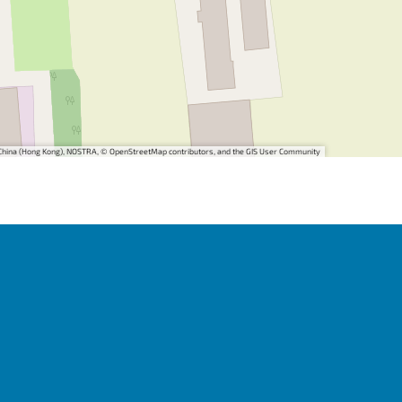
i China (Hong Kong), NOSTRA, © OpenStreetMap contributors, and the GIS User Community