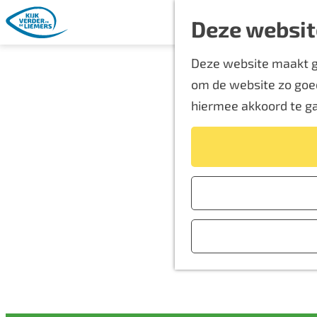
Deze websit
G
Deze website maakt ge
a
om de website zo goed
n
hiermee akkoord te g
a
a
r
d
e
h
o
m
e
p