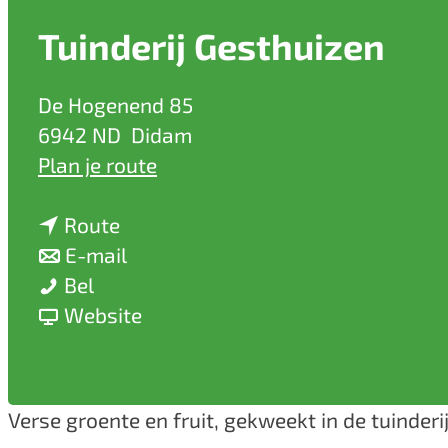
a
Tuinderij Gesthuizen
g
e
De Hogenend 85
6942 ND
Didam
n
Plan je route
a
n
a
Route
a
n
r
E-mail
T
a
a
T
Bel
u
r
a
v
u
Website
i
T
r
a
i
n
u
T
n
n
d
i
u
T
d
Verse groente en fruit, gekweekt in de tuinderij
e
n
i
u
e