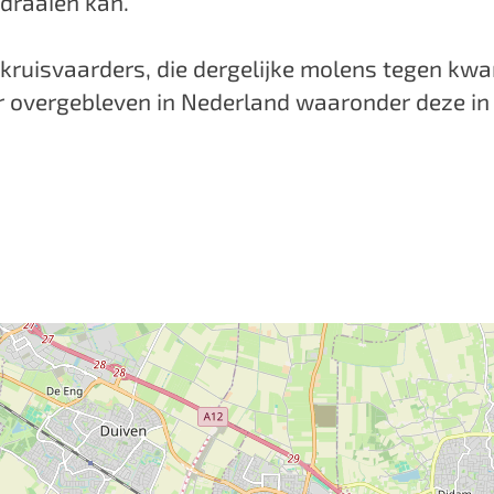
draaien kan.⁠
e kruisvaarders, die dergelijke molens tegen k
er overgebleven in Nederland waaronder deze in 