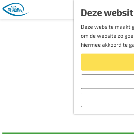
Deze websit
G
Deze website maakt ge
a
om de website zo goed
n
hiermee akkoord te g
a
a
r
d
e
h
o
m
e
p