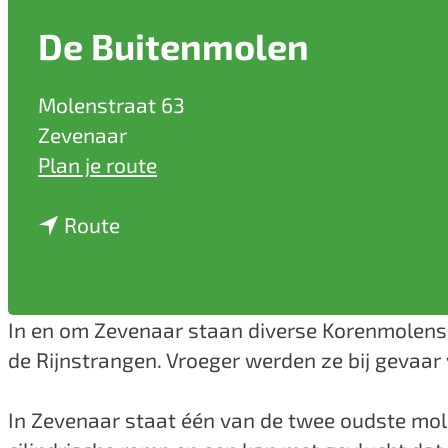
a
De Buitenmolen
g
e
Molenstraat 63
Zevenaar
n
Plan je route
a
n
a
Route
a
r
a
D
r
e
In en om Zevenaar staan diverse Korenmolens. 
D
B
de Rijnstrangen. Vroeger werden ze bij gevaar
e
u
B
i
In Zevenaar staat één van de twee oudste mol
u
t