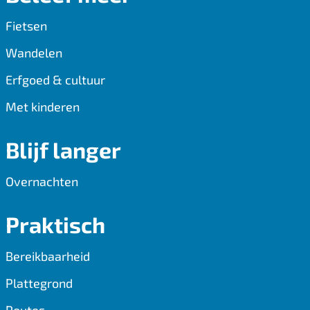
o
p
Fietsen
k
p
Wandelen
Erfgoed & cultuur
Met kinderen
Blijf langer
Overnachten
Praktisch
Bereikbaarheid
Plattegrond