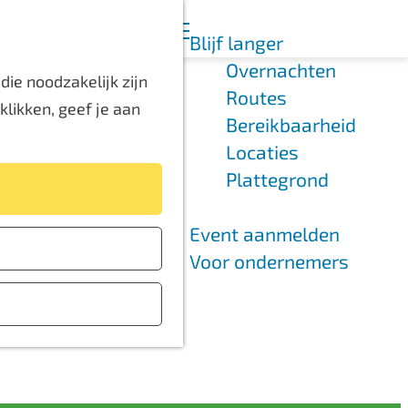
K
Z
Blijf langer
a
o
M
Overnachten
a
e
e
ie noodzakelijk zijn
Routes
r
k
n
likken, geef je aan
Bereikbaarheid
t
e
u
Locaties
n
Plattegrond
Event aanmelden
Voor ondernemers