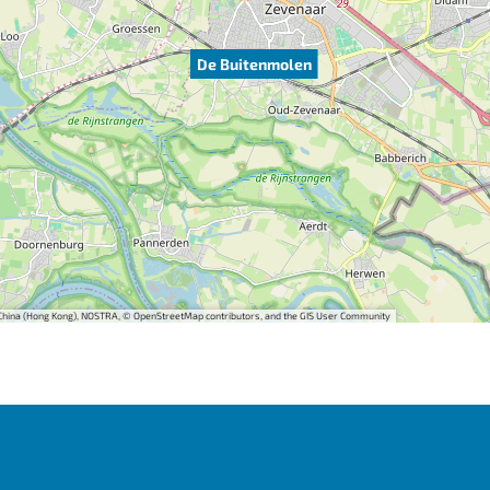
De Buitenmolen
i China (Hong Kong), NOSTRA, © OpenStreetMap contributors, and the GIS User Community