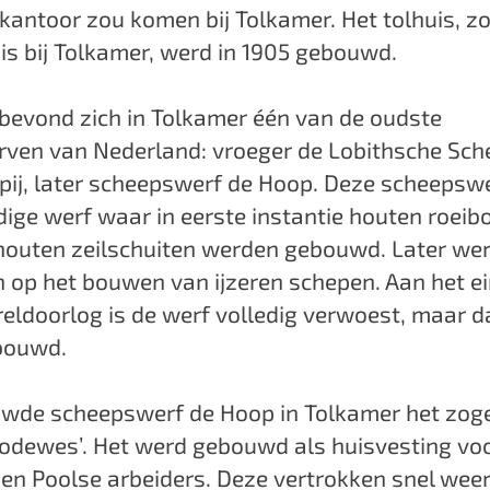
antoor zou komen bij Tolkamer. Het tolhuis, zo
 is bij Tolkamer, werd in 1905 gebouwd.
evond zich in Tolkamer één van de oudste
ven van Nederland: vroeger de Lobithsche Sc
ij, later scheepswerf de Hoop. Deze scheepswe
ige werf waar in eerste instantie houten roeib
 houten zeilschuiten werden gebouwd. Later we
 op het bouwen van ijzeren schepen. Aan het e
eldoorlog is de werf volledig verwoest, maar d
bouwd.
uwde scheepswerf de Hoop in Tolkamer het zog
Bodewes’. Het werd gebouwd als huisvesting voo
en Poolse arbeiders. Deze vertrokken snel wee