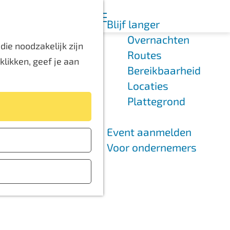
K
Z
Blijf langer
a
o
M
Overnachten
a
e
e
ie noodzakelijk zijn
Routes
r
k
n
likken, geef je aan
Bereikbaarheid
t
e
u
Locaties
n
Plattegrond
Rijn
Event aanmelden
Voor ondernemers