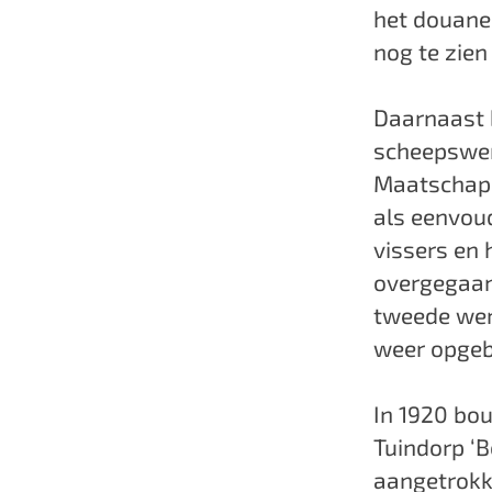
het douanek
nog te zien
Daarnaast b
scheepswer
Maatschapp
als eenvoud
vissers en
overgegaan
tweede wer
weer opge
In 1920 bo
Tuindorp ‘
aangetrokk