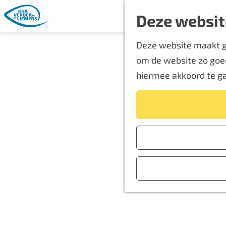
Deze websit
G
Deze website maakt ge
a
om de website zo goed
n
hiermee akkoord te g
a
a
r
Tran
d
e
h
o
m
e
p