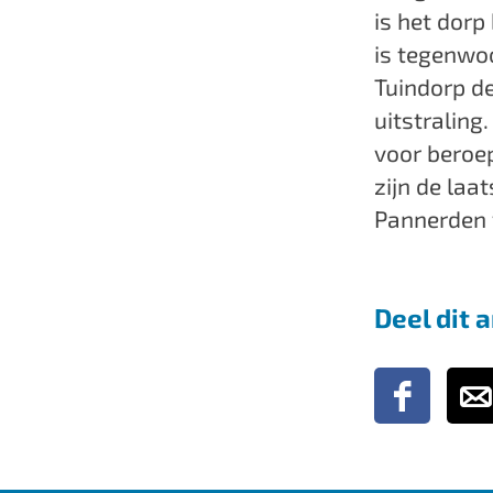
is het dorp
is tegenwo
Tuindorp d
uitstraling
voor beroe
zijn de laa
Pannerden
Deel dit a
D
D
e
e
e
e