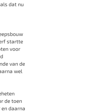
als dat nu
heepsbouw
rf startte
oten voor
rd
inde van de
aarna wel
eheten
r de toen
r en daarna