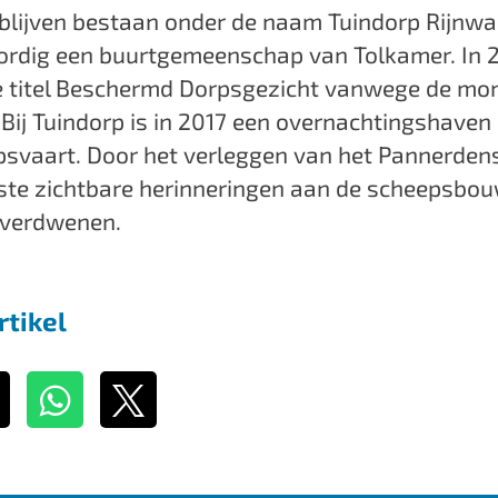
 blijven bestaan onder de naam Tuindorp Rijnwa
ordig een buurtgemeenschap van Tolkamer. In 
e titel Beschermd Dorpsgezicht vanwege de m
. Bij Tuindorp is in 2017 een overnachtingshave
psvaart. Door het verleggen van het Pannerden
tste zichtbare herinneringen aan de scheepsbou
 verdwenen.
rtikel
D
D
e
e
e
e