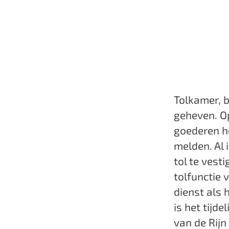
a
g
e
Tolkamer, b
geheven. O
goederen he
melden. Al 
tol te vest
tolfunctie 
dienst als 
is het tijd
van de Rijn