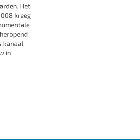
arden. Het
2008 kreeg
onumentale
n heropend
s kanaal
w in