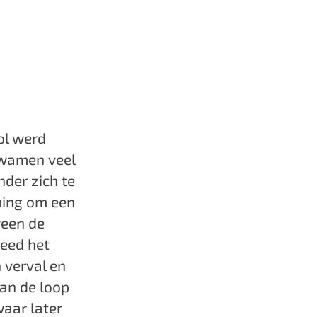
tol werd
kwamen veel
nder zich te
ming om een
ween de
deed het
 verval en
van de loop
waar later