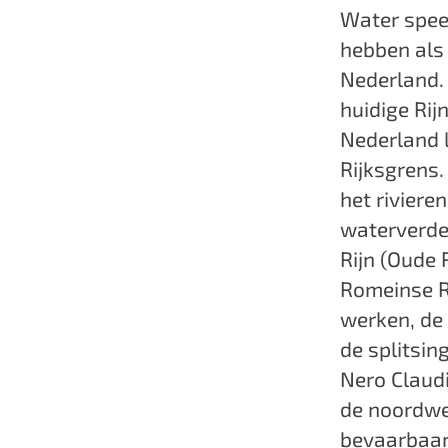
Water spee
hebben als
Nederland.
huidige Rij
Nederland 
Rijksgrens
het riviere
waterverdel
Rijn (Oude 
Romeinse R
werken, de 
de splitsi
Nero Claud
de noordwes
bevaarbaar 