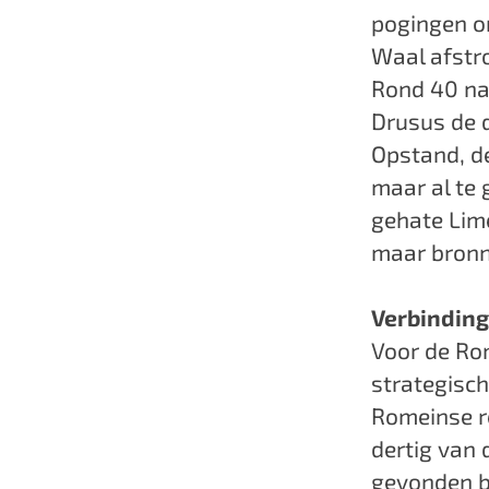
pogingen o
Waal afstr
Rond 40 na 
Drusus de d
Opstand, de
maar al te
gehate Lime
maar bronn
Verbinding
Voor de Ro
strategisch
Romeinse re
dertig van
gevonden bi