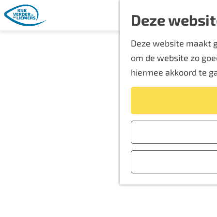
Deze websit
G
Deze website maakt ge
a
om de website zo goed
n
hiermee akkoord te g
a
a
r
d
e
h
o
m
e
p