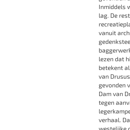
Inmiddels w
lag. De res
recreatiepl
vanuit arch
gedenkstee
baggerwerk
lezen dat h
betekent a
van Drusus.
gevonden va
Dam van Dr
tegen aanv
legerkampen
verhaal. Da
westelijke 