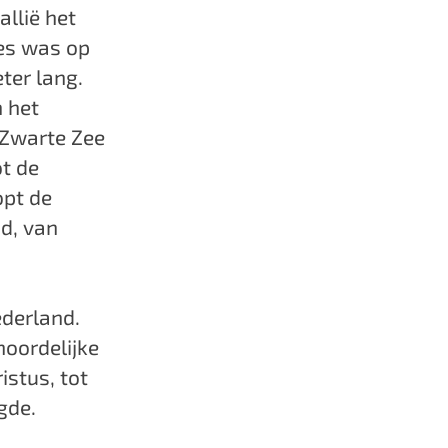
llië het
es was op
ter lang.
n het
 Zwarte Zee
ot de
opt de
d, van
derland.
noordelijke
istus, tot
gde.