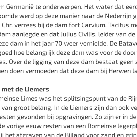
m Germanië te onderwerpen. Het water dat eerd
oomde werd op deze manier naar de Nederrijn 
Chr. verrees bij de dam fort Carvium. Tacitus m
am aanlegde en dat Julius Civilis, leider van d
ze dam in het jaar 70 weer vernielde. De Bata
 goed hoe belangrijk deze dam was voor de door
s. Over de ligging van deze dam bestaat geen 
en doen vermoeden dat deze dam bij Herwen l
 met de Liemers
meinse Limes was het splitsingspunt van de Rij
 van groot belang. In de Liemers zijn dan ook ve
sten gevonden bij opgravingen. Zo zijn er in de
 de vorige eeuw resten van een Romeinse legerp
j het afgraven van de Bijland voor zand en gri