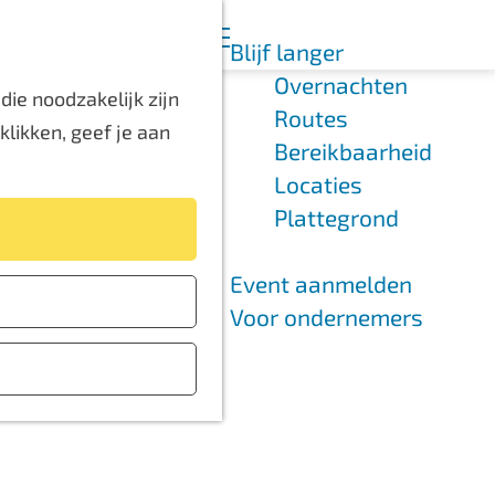
K
Z
Blijf langer
a
o
M
Overnachten
a
e
e
ie noodzakelijk zijn
Routes
r
k
n
likken, geef je aan
Bereikbaarheid
t
e
u
Locaties
n
Plattegrond
Event aanmelden
Voor ondernemers