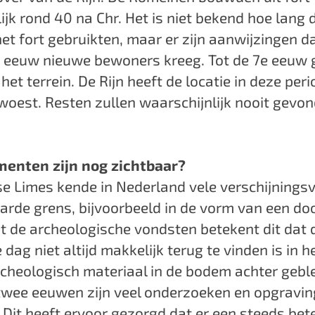
ijk rond 40 na Chr. Het is niet bekend hoe lang 
t fort gebruikten, maar er zijn aanwijzingen da
de eeuw nieuwe bewoners kreeg. Tot de 7e eeuw 
het terrein. De Rijn heeft de locatie in deze peri
oest. Resten zullen waarschijnlijk nooit gevo
enten zijn nog zichtbaar?
e Limes kende in Nederland vele verschijnings
arde grens, bijvoorbeeld in de vorm van een do
t de archeologische vondsten betekent dit dat 
dag niet altijd makkelijk terug te vinden is in h
archeologisch materiaal in de bodem achter geble
twee eeuwen zijn veel onderzoeken en opgravi
 Dit heeft ervoor gezorgd dat er een steeds bet