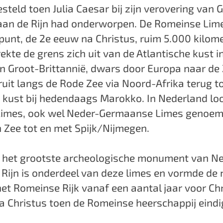
esteld toen Julia Caesar bij zijn verovering van Ga
 aan de Rijn had onderworpen. De Romeinse Lim
punt, de 2e eeuw na Christus, ruim 5.000 kilome
rekte de grens zich uit van de Atlantische kust i
n Groot-Brittannië, dwars door Europa naar de
uit langs de Rode Zee via Noord-Afrika terug t
 kust bij hedendaags Marokko. In Nederland lo
imes, ook wel Neder-Germaanse Limes genoem
n Zee tot en met Spijk/Nijmegen.
s het grootste archeologische monument van Ne
e Rijn is onderdeel van deze limes en vormde de 
et Romeinse Rijk vanaf een aantal jaar voor Chr
a Christus toen de Romeinse heerschappij eindi