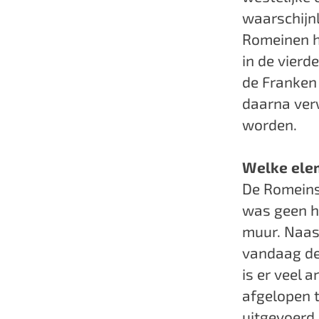
waarschijnl
Romeinen he
in de vier
de Franken 
daarna verw
worden.
Welke elem
De Romeins
was geen h
muur. Naas
vandaag de 
is er veel 
afgelopen 
uitgevoerd.