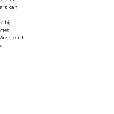
mers kan
n bij
 met
 Museum ’t
n.