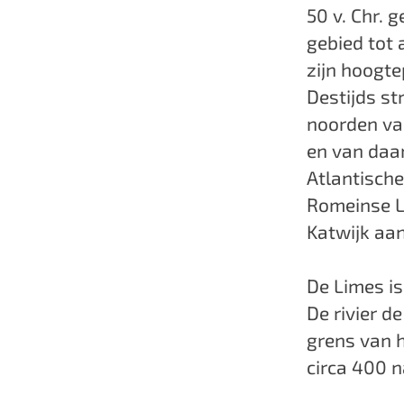
50 v. Chr. g
gebied tot
zijn hoogte
Destijds st
noorden va
en van daar
Atlantische
Romeinse L
Katwijk aa
De Limes i
De rivier d
grens van h
circa 400 n