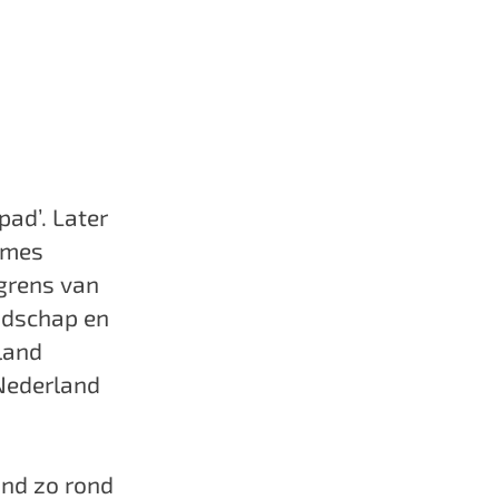
pad’. Later
imes
 grens van
andschap en
land
 Nederland
and zo rond