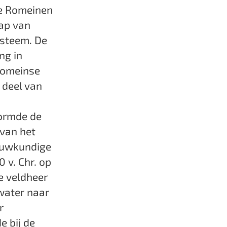
De Romeinen
hap van
ysteem. De
ng in
Romeinse
 deel van
vormde de
 van het
ouwkundige
 v. Chr. op
e veldheer
water naar
r
e bij de