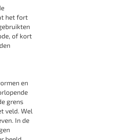
de
t het fort
gebruikten
ode, of kort
nden
vormen en
orlopende
de grens
et veld. Wel
ven. In de
ngen
er beeld