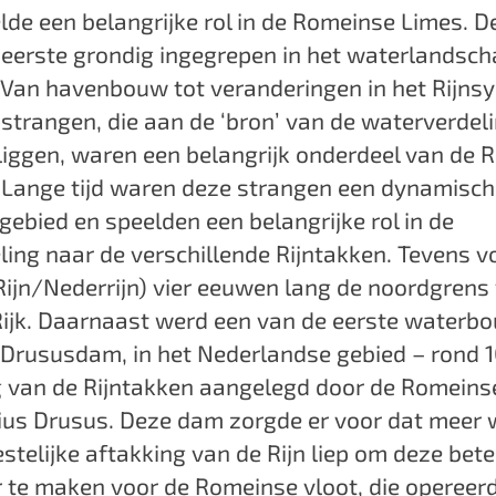
lde een belangrijke rol in de Romeinse Limes. 
 eerste grondig ingegrepen in het waterlandsc
 Van havenbouw tot veranderingen in het Rijns
nstrangen, die aan de ‘bron’ van de waterverdeli
liggen, waren een belangrijk onderdeel van de 
. Lange tijd waren deze strangen een dynamisch
ngebied en speelden een belangrijke rol in de
ing naar de verschillende Rijntakken. Tevens 
Rijn/Nederrijn) vier eeuwen lang de noordgrens
ijk. Daarnaast werd een van de eerste waterb
Drususdam, in het Nederlandse gebied – rond 10
ng van de Rijntakken aangelegd door de Romeins
ius Drusus. Deze dam zorgde er voor dat meer 
telijke aftakking van de Rijn liep om deze bete
te maken voor de Romeinse vloot, die opereerd