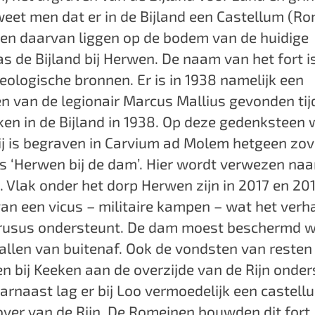
eet men dat er in de Bijland een Castellum (Ro
ten daarvan liggen op de bodem van de huidige
as de Bijland bij Herwen. De naam van het fort 
eologische bronnen. Er is in 1938 namelijk een
n van de legionair Marcus Mallius gevonden ti
en in de Bijland in 1938. Op deze gedenksteen 
ij is begraven in Carvium ad Molem hetgeen zov
ls ‘Herwen bij de dam’. Hier wordt verwezen na
 Vlak onder het dorp Herwen zijn in 2017 en 20
n een vicus – militaire kampen – wat het verh
usus ondersteunt. De dam moest beschermd 
allen van buitenaf. Ook de vondsten van resten
 bij Keeken aan de overzijde van de Rijn onder
arnaast lag er bij Loo vermoedelijk een castell
over van de Rijn. De Romeinen bouwden dit fort