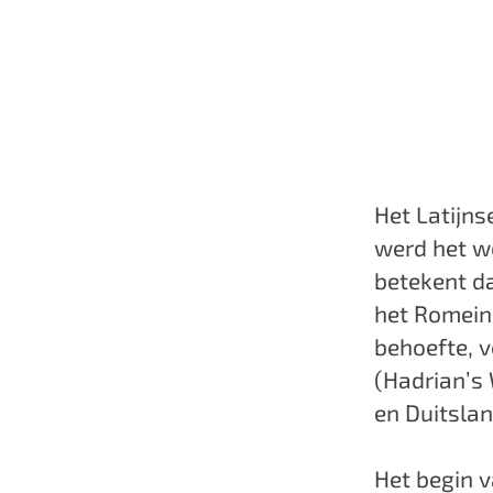
a
g
e
Het Latijns
werd het w
betekent da
het Romeins
behoefte, 
(Hadrian’s 
en Duitsla
Het begin 