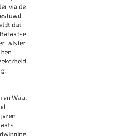
er via de
gestuwd.
eldt dat
e Bataafse
ven wisten
 hen
zekerheid,
ag.
n en Waal
el
 jaren
laats
ndwinning.