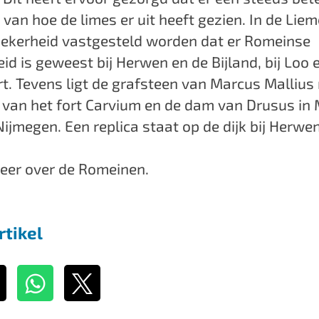
 van hoe de limes er uit heeft gezien. In de Lie
zekerheid vastgesteld worden dat er Romeinse
d is geweest bij Herwen en de Bijland, bij Loo e
t. Tevens ligt de grafsteen van Marcus Mallius
 van het fort Carvium en de dam van Drusus in
Nijmegen. Een replica staat op de dijk bij Herwe
er over de Romeinen.
rtikel
D
D
e
e