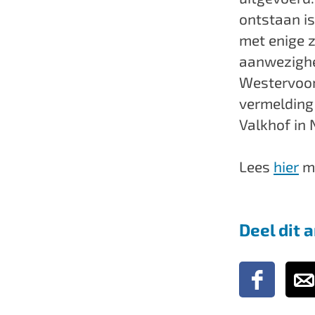
ontstaan is
met enige 
aanwezighei
Westervoor
vermelding
Valkhof in 
Lees
hier
me
Deel dit a
D
D
e
e