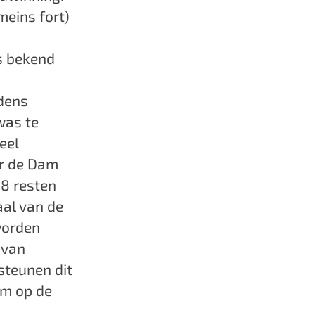
meins fort)
is bekend
jdens
was te
eel
ar de Dam
18 resten
aal van de
worden
 van
steunen dit
um op de