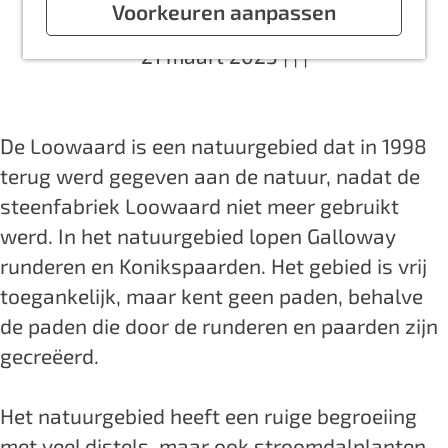
a
Voorkeuren aanpassen
g
21 maart 2023
|
|
|
e
De Loowaard is een natuurgebied dat in 1998
terug werd gegeven aan de natuur, nadat de
steenfabriek Loowaard niet meer gebruikt
werd. In het natuurgebied lopen Galloway
runderen en Konikspaarden. Het gebied is vrij
toegankelijk, maar kent geen paden, behalve
de paden die door de runderen en paarden zijn
gecreëerd.
Het natuurgebied heeft een ruige begroeiing
met veel distels, maar ook stroomdalplanten