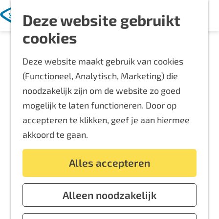
Met kinderen
K
Z
Deze website gebruikt
a
o
M
Blijf langer
G
cookies
a
e
e
Overnachten
a
r
k
n
Routes
Deze website maakt gebruik van cookies
n
t
e
u
Bereikbaarheid
(Functioneel, Analytisch, Marketing) die
a
n
Locaties
noodzakelijk zijn om de website zo goed
a
Plattegrond
LOOWAARD
mogelijk te laten functioneren. Door op
r
accepteren te klikken, geef je aan hiermee
d
Event aanmelden
akkoord te gaan.
e
Voor ondernemers
h
Alles accepteren
o
m
e
Alleen noodzakelijk
p
Loowaard