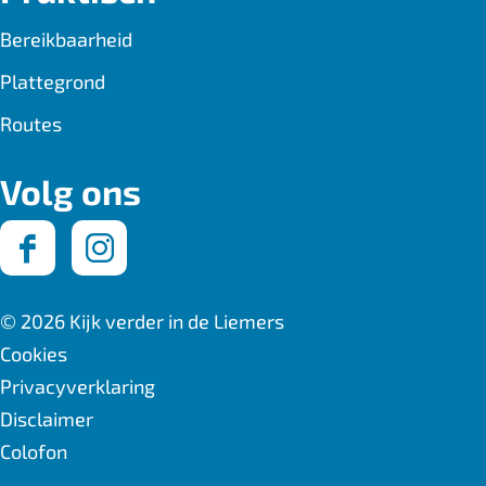
a
-
h
Bereikbaarheid
c
m
a
Plattegrond
e
a
t
Routes
b
i
s
o
l
A
Volg ons
o
p
k
p
F
I
a
n
© 2026 Kijk verder in de Liemers
c
s
Cookies
Privacyverklaring
e
t
Disclaimer
b
a
Colofon
o
g