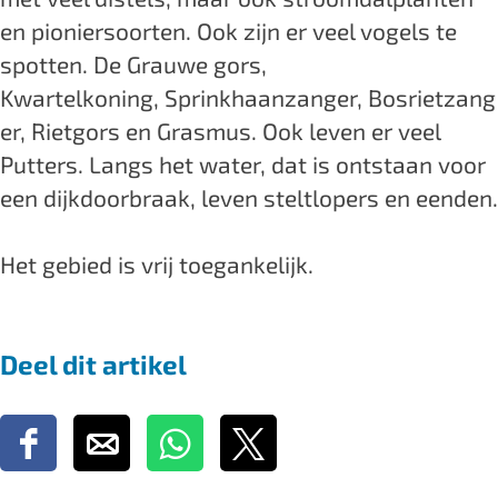
en pioniersoorten. Ook zijn er veel vogels te
spotten. De Grauwe gors,
Kwartelkoning, Sprinkhaanzanger, Bosrietzang
er, Rietgors en Grasmus. Ook leven er veel
Putters. Langs het water, dat is ontstaan voor
een dijkdoorbraak, leven steltlopers en eenden.
Het gebied is vrij toegankelijk.
Deel dit artikel
D
D
D
D
e
e
e
e