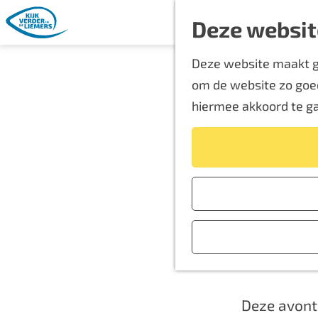
Deze websit
G
Deze website maakt ge
a
Ni
om de website zo goed
n
hiermee akkoord te g
a
a
r
d
e
Loop nu he
h
kinderen!De
o
Dorpsplein 
m
Giesbeek.
e
p
Deze avontu