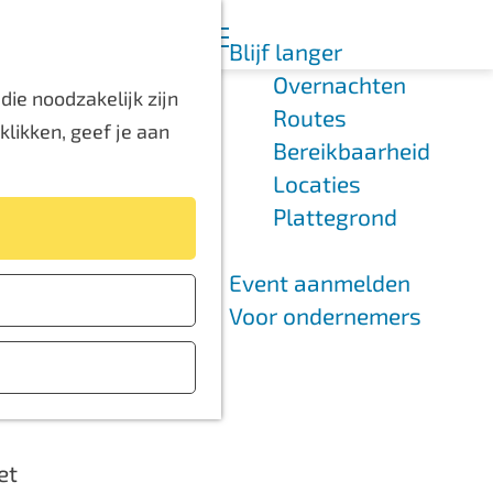
K
Z
Blijf langer
a
o
M
Overnachten
a
e
e
ie noodzakelijk zijn
pad
Routes
r
k
n
likken, geef je aan
Bereikbaarheid
t
e
u
Locaties
n
Plattegrond
Event aanmelden
Voor ondernemers
tart op het
arden van
et