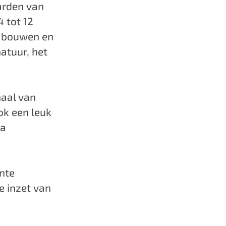
arden van
 tot 12
t bouwen en
atuur, het
haal van
ook een leuk
ia
ente
e inzet van