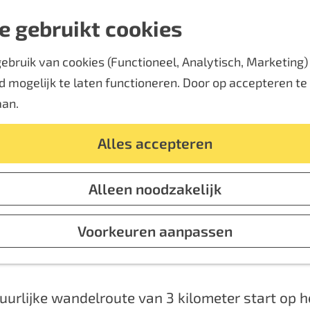
e gebruikt cookies
bruik van cookies (Functioneel, Analytisch, Marketing) d
euw: Het kids Klompen
 mogelijk te laten functioneren. Door op accepteren te k
aan.
20 juni 2025
|
|
|
Alles accepteren
Alleen noodzakelijk
t Giesepad KIDS, een speciaal Klompenpad voor
ze avontuurlijke wandelroute van 3 kilometer s
Voorkeuren aanpassen
in Giesbeek en loopt door de prachtige uiterwa
urlijke wandelroute van 3 kilometer start op h