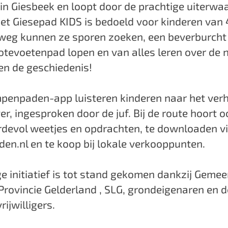
in Giesbeek en loopt door de prachtige uiterwa
et Giesepad KIDS is bedoeld voor kinderen van 4
rweg kunnen ze sporen zoeken, een beverburch
otevoetenpad lopen en van alles leren over de n
en de geschiedenis!
mpenpaden-app luisteren kinderen naar het ver
ver, ingesproken door de juf. Bij de route hoort 
rdevol weetjes en opdrachten, te downloaden v
en.nl en te koop bij lokale verkooppunten.
ge initiatief is tot stand gekomen dankzij Geme
Provincie Gelderland , SLG, grondeigenaren en d
ijwilligers.