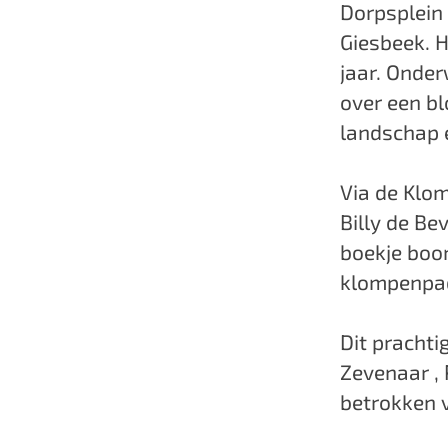
a
Dorpsplein 
g
Giesbeek. H
e
jaar. Onde
over een bl
landschap 
Via de Klo
Billy de Be
boekje boo
klompenpad
Dit prachti
Zevenaar , 
betrokken vr