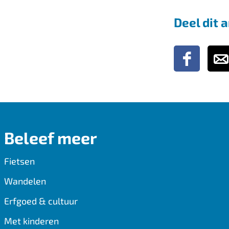
Deel dit a
D
D
e
e
e
e
l
l
d
d
Beleef meer
e
e
z
z
Fietsen
e
e
Wandelen
p
p
Erfgoed & cultuur
a
a
g
g
Met kinderen