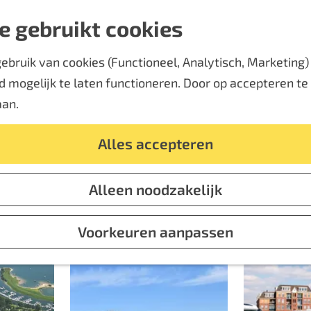
e gebruikt cookies
bruik van cookies (Functioneel, Analytisch, Marketing) d
 mogelijk te laten functioneren. Door op accepteren te k
30 maart 2023
|
|
|
aan.
Alles accepteren
Kom wanneer je wil
Ontdek de camperplaatsen
Alleen noodzakelijk
Voorkeuren aanpassen