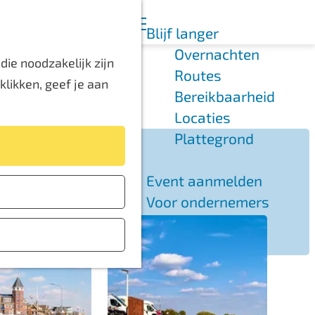
K
Z
Blijf langer
a
o
M
Overnachten
a
e
e
ie noodzakelijk zijn
Routes
r
k
n
likken, geef je aan
Bereikbaarheid
t
e
u
Locaties
n
Plattegrond
Event aanmelden
Voor ondernemers