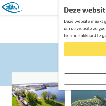
Deze websit
G
Deze website maakt ge
a
om de website zo goed
n
hiermee akkoord te g
a
a
r
d
e
h
o
m
e
p