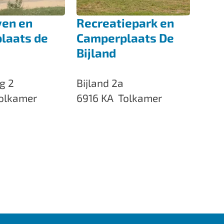
t
s
ven en
Recreatiepark en
S
laats de
Camperplaats De
p
Bijland
i
j
R
g 2
Bijland 2a
k
e
olkamer
6916 KA
Tolkamer
c
r
e
a
t
i
e
p