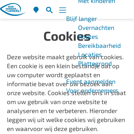
Met kinderen
K
Z
a
o
M
Blijf langer
G
a
e
e
Overnachten
a
Cookies
r
k
n
Routes
n
t
e
u
Bereikbaarheid
a
n
Locaties
a
Deze website maakt gebruik van cookies.
Plattegrond
r
Een cookie is een klein bestandje dat op
d
uw computer wordt geplaatst en
Event aanmelden
e
informatie bevat over uw bezoek aan
Voor ondernemers
h
onze website. Cookies stellen ons in staat
o
om uw gebruik van onze website te
m
analyseren en te verbeteren. Hieronder
e
leggen wij uit welke cookies wij gebruiken
p
en waarvoor wij deze gebruiken.