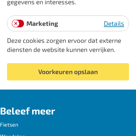
e
gegevens en interesses.
y
l
t
i
Marketing
Details
s
M
c
Deze cookies zorgen ervoor dat externe
a
h
diensten de website kunnen verrijken.
r
k
e
Voorkeuren opslaan
t
i
n
g
Beleef meer
Fietsen