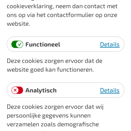
cookieverklaring, neem dan contact met
ons op via het contactformulier op onze
website.
Functioneel
Details
F
Deze cookies zorgen ervoor dat de
u
website goed kan functioneren.
n
c
t
Analytisch
Details
i
A
o
Deze cookies zorgen ervoor dat wij
n
n
persoonlijke gegevens kunnen
a
e
verzamelen zoals demografische
l