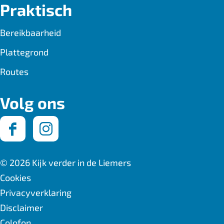
Praktisch
Bereikbaarheid
Plattegrond
Routes
Volg ons
F
I
a
n
© 2026 Kijk verder in de Liemers
c
s
Cookies
Privacyverklaring
e
t
Disclaimer
b
a
Colofon