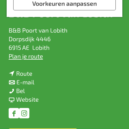
a
Voorkeuren aanpassen
B&B Poort van Lobith
g
e
B&B Poort van Lobith
Dorpsdijk 4446
6915 AE
Lobith
n
Plan je route
a
n
a
Route
a
n
r
E-mail
B
a
a
B
Bel
&
r
a
v
&
Website
B
B
r
a
B
P
&
B
n
P
F
I
o
B
&
B
o
a
n