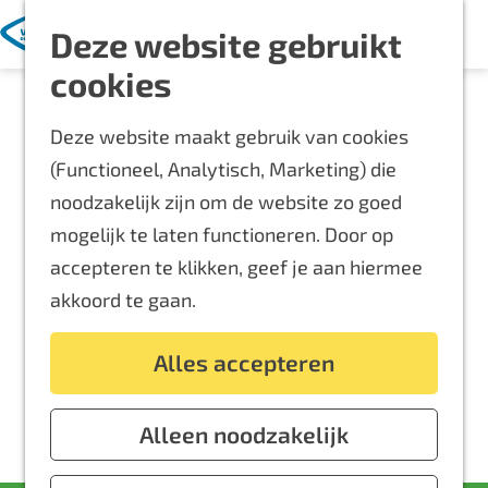
Met kinderen
K
Z
Deze website gebruikt
a
o
M
Blijf langer
G
cookies
a
e
e
Overnachten
a
r
k
n
Routes
Deze website maakt gebruik van cookies
n
t
e
u
Bereikbaarheid
(Functioneel, Analytisch, Marketing) die
a
n
Locaties
noodzakelijk zijn om de website zo goed
a
Plattegrond
mogelijk te laten functioneren. Door op
r
accepteren te klikken, geef je aan hiermee
d
Event aanmelden
akkoord te gaan.
e
Voor ondernemers
h
Alles accepteren
o
m
e
Alleen noodzakelijk
p