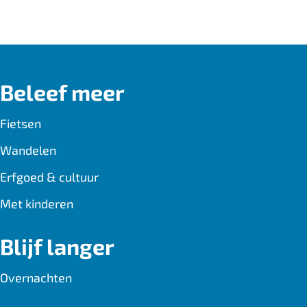
a
-
h
c
m
a
e
a
t
b
i
s
Beleef meer
o
l
A
o
p
Fietsen
k
p
Wandelen
Erfgoed & cultuur
Met kinderen
Blijf langer
Overnachten