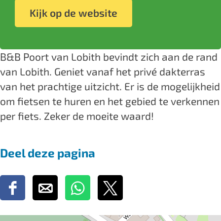
o
P
B
&
o
c
s
Kijk op de website
r
o
P
B
r
e
t
t
o
o
P
t
b
a
v
r
o
o
v
o
g
B&B Poort van Lobith bevindt zich aan de rand
a
t
r
o
a
o
r
van Lobith. Geniet vanaf het privé dakterras
n
v
t
r
n
k
a
van het prachtige uitzicht. Er is de mogelijkheid
L
a
v
t
L
B
m
om fietsen te huren en het gebied te verkennen
o
n
a
v
o
&
B
per fiets. Zeker de moeite waard!
b
L
n
a
b
B
&
i
o
L
n
i
P
B
Deel deze pagina
t
b
o
L
t
o
P
h
i
b
o
h
o
o
t
i
b
r
o
D
D
D
D
h
t
i
t
r
e
e
e
e
h
t
v
t