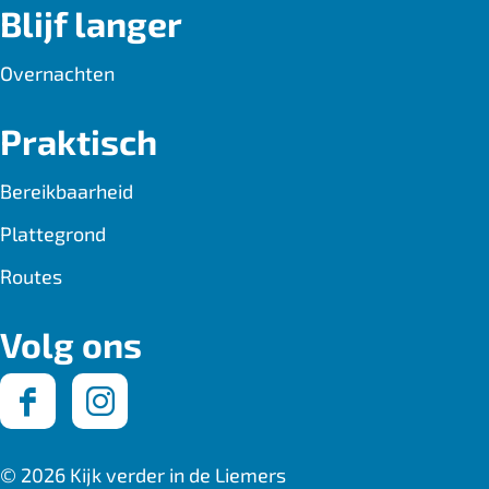
Blijf langer
Overnachten
Praktisch
Bereikbaarheid
Plattegrond
Routes
Volg ons
F
I
a
n
© 2026 Kijk verder in de Liemers