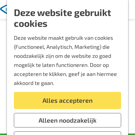
Met kinderen
K
Z
Deze website gebruikt
a
o
M
Blijf langer
G
cookies
a
e
e
Overnachten
a
r
k
n
Routes
Deze website maakt gebruik van cookies
n
t
e
u
Bereikbaarheid
(Functioneel, Analytisch, Marketing) die
a
n
Locaties
noodzakelijk zijn om de website zo goed
a
Plattegrond
mogelijk te laten functioneren. Door op
r
accepteren te klikken, geef je aan hiermee
d
Event aanmelden
akkoord te gaan.
e
Voor ondernemers
h
Alles accepteren
o
m
e
Alleen noodzakelijk
p