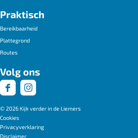
Praktisch
Bereikbaarheid
Plattegrond
Routes
Volg ons
F
I
a
n
© 2026 Kijk verder in de Liemers
c
s
Cookies
Privacyverklaring
e
t
Disclaimer