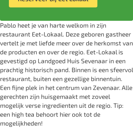
k
L
-
t
k
e
t
a
o
L
-
a
b
a
a
k
o
L
a
o
g
Pablo heet je van harte welkom in zijn
l
a
k
o
l
o
r
restaurant Eet-Lokaal. Deze geboren gastheer
a
a
k
k
a
vertelt je met liefde meer over de herkomst van
l
a
a
E
m
de producten en over de regio. Eet-Lokaal is
l
a
e
E
gevestigd op Landgoed Huis Sevenaar in een
l
t
e
prachtig historisch pand. Binnen is een sfeervol
-
t
restaurant, buiten een gezellige binnentuin.
L
-
Een fijne plek in het centrum van Zevenaar. Alle
o
L
gerechten zijn huisgemaakt met zoveel
k
o
mogelijk verse ingredienten uit de regio. Tip:
a
k
een high tea behoort hier ook tot de
a
a
mogelijkheden!
l
a