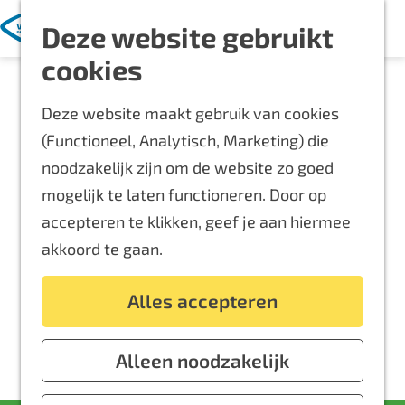
Met kinderen
K
Z
Deze website gebruikt
a
o
M
Blijf langer
G
cookies
a
e
e
Overnachten
a
r
k
n
Routes
Deze website maakt gebruik van cookies
n
t
e
u
Bereikbaarheid
(Functioneel, Analytisch, Marketing) die
a
n
Locaties
noodzakelijk zijn om de website zo goed
a
Plattegrond
mogelijk te laten functioneren. Door op
r
accepteren te klikken, geef je aan hiermee
d
Event aanmelden
akkoord te gaan.
e
Voor ondernemers
h
Alles accepteren
o
m
e
Alleen noodzakelijk
p