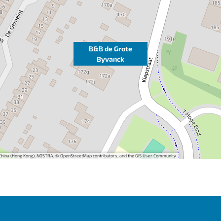
B&B de Grote
Byvanck
i China (Hong Kong), NOSTRA, © OpenStreetMap contributors, and the GIS User Community