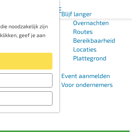
K
Z
Blijf langer
a
o
M
Overnachten
a
e
e
ie noodzakelijk zijn
Routes
r
k
n
likken, geef je aan
Bereikbaarheid
t
e
u
Locaties
n
Plattegrond
Event aanmelden
Voor ondernemers