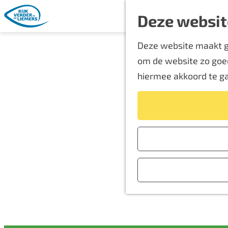
Deze websit
G
Deze website maakt ge
a
om de website zo goed
n
hiermee akkoord te g
a
a
r
d
e
h
o
m
e
p