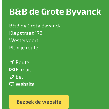
a
B&B de Grote Byvanck
g
e
B&B de Grote Byvanck
Klapstraat 172
Westervoort
n
Plan je route
a
n
a
Route
a
n
r
E-mail
B
a
a
B
Bel
&
r
a
v
&
Website
B
B
r
a
B
d
&
B
n
d
Bezoek de website
e
B
&
B
e