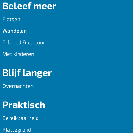
Beleef meer
o
l
A
o
p
Fietsen
k
p
Wandelen
Erfgoed & cultuur
Met kinderen
Blijf langer
Overnachten
Praktisch
Bereikbaarheid
Plattegrond