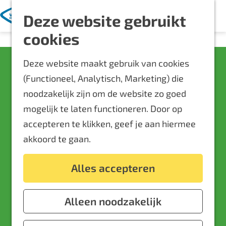
Met kinderen
K
Z
Deze website gebruikt
a
o
M
Blijf langer
G
cookies
a
e
e
Overnachten
a
r
k
n
Routes
Deze website maakt gebruik van cookies
n
Buffelboerderij Arns
t
e
u
Bereikbaarheid
(Functioneel, Analytisch, Marketing) die
a
n
Locaties
noodzakelijk zijn om de website zo goed
a
Kortslag 2
Plattegrond
mogelijk te laten functioneren. Door op
r
6903PG
Zevenaar
accepteren te klikken, geef je aan hiermee
d
n
Plan je route
Event aanmelden
akkoord te gaan.
e
a
Voor ondernemers
h
n
a
Route
Alles accepteren
o
a
n
r
E-mail
m
B
a
a
B
Bel
e
Alleen noodzakelijk
u
r
a
v
u
Website
p
f
B
r
a
f