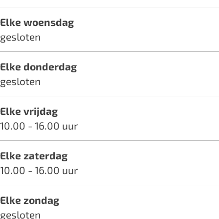
s
r
A
j
s
Elke woensdag
n
r
A
gesloten
s
n
r
s
n
Elke donderdag
s
gesloten
Elke vrijdag
10.00 - 16.00 uur
Elke zaterdag
10.00 - 16.00 uur
Elke zondag
gesloten