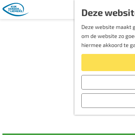
Deze websit
G
Deze website maakt ge
a
om de website zo goed
n
hiermee akkoord te g
a
a
r
d
e
h
o
m
e
p