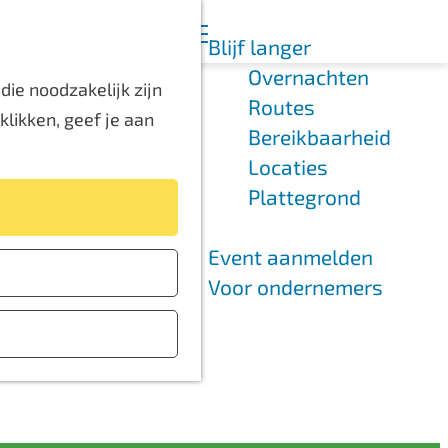
K
Z
Blijf langer
a
o
M
Overnachten
a
e
e
ie noodzakelijk zijn
Routes
r
k
n
likken, geef je aan
Bereikbaarheid
t
e
u
Locaties
n
Plattegrond
Event aanmelden
Voor ondernemers