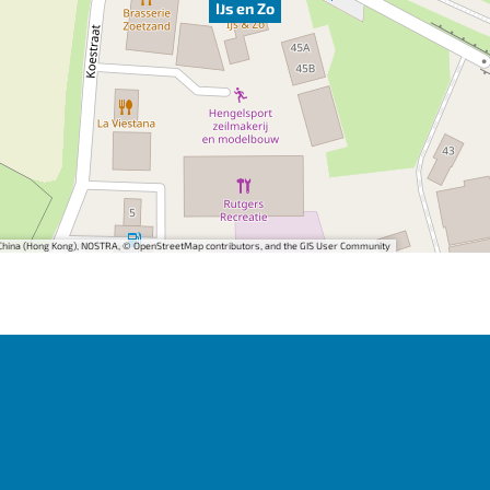
IJs en Zo
i China (Hong Kong), NOSTRA, © OpenStreetMap contributors, and the GIS User Community