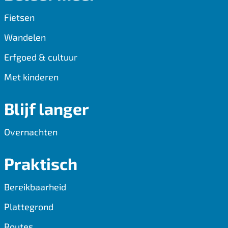
o
p
Fietsen
k
p
Wandelen
Erfgoed & cultuur
Met kinderen
Blijf langer
Overnachten
Praktisch
Bereikbaarheid
Plattegrond
Routes