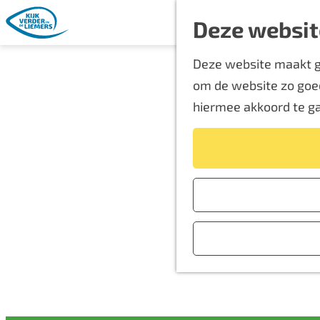
Deze websit
G
Deze website maakt ge
a
om de website zo goed
n
hiermee akkoord te g
a
a
r
d
e
h
o
m
e
p