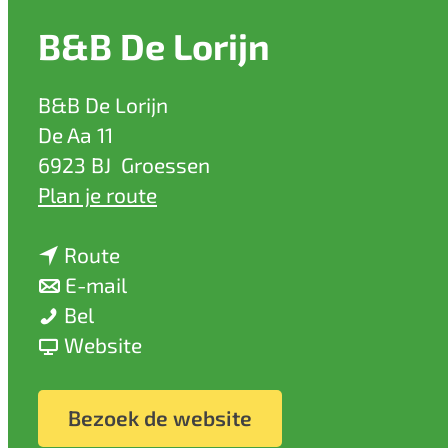
a
B&B De Lorijn
g
e
B&B De Lorijn
De Aa 11
6923 BJ
Groessen
n
Plan je route
a
n
a
Route
a
n
r
E-mail
B
a
a
B
Bel
&
r
a
v
&
Website
B
B
r
a
B
D
&
B
n
D
Bezoek de website
e
B
&
B
e