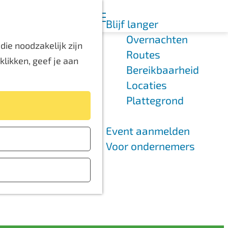
K
Z
Blijf langer
a
o
M
Overnachten
a
e
e
ie noodzakelijk zijn
Routes
r
k
n
likken, geef je aan
Bereikbaarheid
t
e
u
Locaties
n
Plattegrond
Event aanmelden
Voor ondernemers