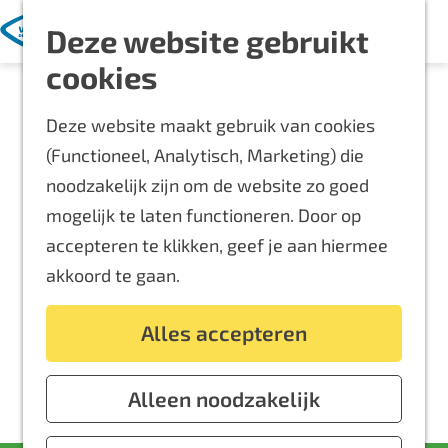
Met kinderen
K
Z
Deze website gebruikt
a
o
M
Blijf langer
G
cookies
a
e
e
Overnachten
a
r
k
n
Routes
Deze website maakt gebruik van cookies
n
t
e
u
Bereikbaarheid
(Functioneel, Analytisch, Marketing) die
a
n
Locaties
noodzakelijk zijn om de website zo goed
a
Plattegrond
mogelijk te laten functioneren. Door op
r
accepteren te klikken, geef je aan hiermee
d
Event aanmelden
akkoord te gaan.
e
Voor ondernemers
h
Alles accepteren
o
m
e
Alleen noodzakelijk
p