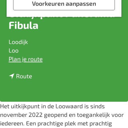
a
Voorkeuren aanpassen
Uitkijkpunt Panorama
g
e
Fibula
Loodijk
Loo
n
Plan je route
a
n
a
Route
a
r
a
U
r
i
Het uitkijkpunt in de Loowaard is sinds
U
t
november 2022 geopend en toegankelijk voor
i
k
iedereen. Een prachtige plek met prachtig
t
i