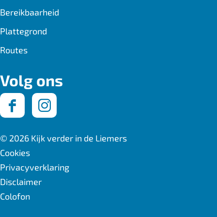
Bereikbaarheid
Plattegrond
Routes
Volg ons
F
I
a
n
© 2026 Kijk verder in de Liemers
c
s
Cookies
Privacyverklaring
e
t
Disclaimer
b
a
Colofon
o
g