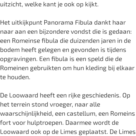
uitzicht, welke kant je ook op kijkt.
k
j
i
k
Het uitkijkpunt Panorama Fibula dankt haar
j
p
naar aan een bijzondere vondst die is gedaan:
k
u
een Romeinse fibula die duizenden jaren in de
p
n
bodem heeft gelegen en gevonden is tijdens
u
t
opgravingen. Een fibula is een speld die de
n
P
Romeinen gebruikten om hun kleding bij elkaar
t
a
te houden.
P
n
a
o
De Loowaard heeft een rijke geschiedenis. Op
n
r
het terrein stond vroeger, naar alle
o
a
waarschijnlijkheid, een castellum, een Romeins
r
m
fort voor hulptroepen. Daarmee wordt de
a
a
Loowaard ook op de Limes geplaatst. De Limes
m
F