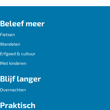
e
a
t
b
i
s
Beleef meer
o
l
A
o
p
Fietsen
k
p
Wandelen
Erfgoed & cultuur
Met kinderen
Blijf langer
Overnachten
Praktisch