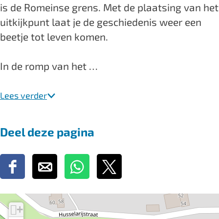
is de Romeinse grens. Met de plaatsing van het
a
i
uitkijkpunt laat je de geschiedenis weer een
F
b
beetje tot leven komen.
i
u
b
l
In de romp van het …
u
a
l
Lees verder
a
Deel deze pagina
D
D
D
D
e
e
e
e
e
e
e
e
+
l
l
l
l