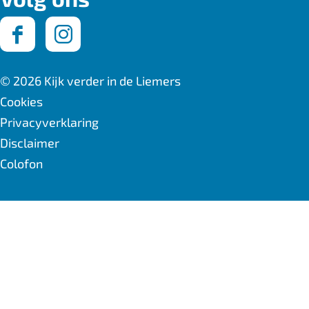
F
I
a
n
© 2026 Kijk verder in de Liemers
c
s
Cookies
Privacyverklaring
e
t
Disclaimer
b
a
Colofon
o
g
o
r
k
a
K
m
i
K