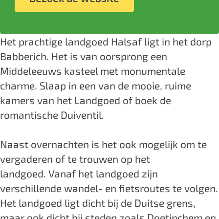
e
g
d
n
e
e
t
d
o
g
d
d
b
a
H
e
o
g
H
o
g
Het prachtige landgoed Halsaf ligt in het dorp
a
d
e
o
a
o
r
Babberich. Het is van oorsprong een
l
H
d
e
l
k
a
Middeleeuws kasteel met monumentale
s
a
H
d
s
L
m
charme. Slaap in een van de mooie, ruime
a
l
a
H
a
a
L
kamers van het Landgoed of boek de
f
s
l
a
f
n
a
romantische Duiventil.
a
s
l
d
n
f
a
s
g
d
Naast overnachten is het ook mogelijk om te
f
a
o
g
vergaderen of te trouwen op het
f
e
o
landgoed. Vanaf het landgoed zijn
d
e
verschillende wandel- en fietsroutes te volgen.
H
d
Het landgoed ligt dicht bij de Duitse grens,
a
H
maar ook dicht bij steden zoals Doetinchem en