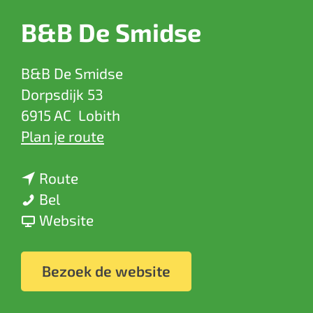
a
B&B De Smidse
g
e
B&B De Smidse
Dorpsdijk 53
6915 AC
Lobith
n
Plan je route
a
n
a
Route
B
a
r
Bel
&
a
v
B
Website
B
r
a
&
D
B
n
B
Bezoek de website
e
&
B
D
S
B
&
e