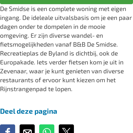
m
D
B
S
De Smidse is een complete woning met eigen
i
e
D
m
ingang. De ideleale uitvalsbasis om je een paar
d
S
e
i
dagen onder te dompelen in de mooie
s
m
S
d
omgeving. Er zijn diverse wandel- en
e
i
m
s
fietsmogelijkheden vanaf B&B De Smidse.
d
i
e
Recreatieplas de Byland is dichtbij, ook de
s
d
Europakade. Iets verder fietsen kom je uit in
e
s
Zevenaar, waar je kunt genieten van diverse
e
restaurants of ervoor kunt kiezen om het
Rijnstrangenpad te lopen.
Deel deze pagina