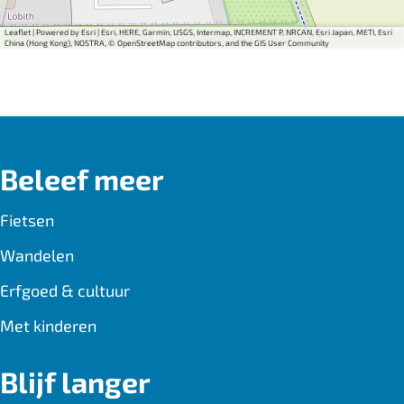
p
p
p
p
F
e
W
X
Leaflet
|
Powered by Esri | Esri, HERE, Garmin, USGS, Intermap, INCREMENT P, NRCAN, Esri Japan, METI, Esri
China (Hong Kong), NOSTRA, © OpenStreetMap contributors, and the GIS User Community
a
-
h
c
m
a
e
a
t
b
i
s
Beleef meer
o
l
A
o
p
Fietsen
k
p
Wandelen
Erfgoed & cultuur
Met kinderen
Blijf langer