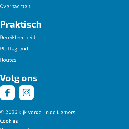
Overnachten
Praktisch
Bereikbaarheid
Plattegrond
Routes
Volg ons
F
I
a
n
© 2026 Kijk verder in de Liemers
c
s
Cookies