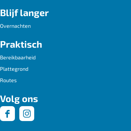
Blijf langer
Overnachten
Praktisch
Bereikbaarheid
Plattegrond
Routes
Volg ons
F
I
a
n