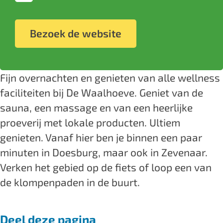
n
B
&
B
n
a
w
e
B
&
w
c
Bezoek de website
e
n
e
B
e
e
l
w
n
e
l
b
l
e
w
n
l
o
Fijn overnachten en genieten van alle wellness
n
l
e
w
n
o
faciliteiten bij De Waalhoeve. Geniet van de
e
l
l
e
e
k
sauna, een massage en van een heerlijke
s
n
l
l
s
B
proeverij met lokale producten. Ultiem
s
e
n
l
s
&
genieten. Vanaf hier ben je binnen een paar
D
s
e
n
D
B
minuten in Doesburg, maar ook in Zevenaar.
e
s
s
e
e
e
Verken het gebied op de fiets of loop een van
W
D
s
s
W
n
de klompenpaden in de buurt.
a
e
D
s
a
w
a
W
e
D
a
e
Deel deze pagina
l
a
W
e
l