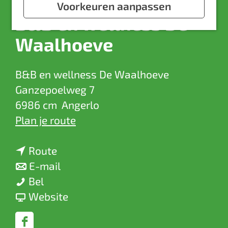
a
Voorkeuren aanpassen
B&B en wellness De
g
e
Waalhoeve
B&B en wellness De Waalhoeve
Ganzepoelweg 7
6986 cm
Angerlo
n
Plan je route
a
n
a
Route
a
n
r
E-mail
B
a
a
B
Bel
&
r
a
v
&
Website
B
B
r
a
B
e
&
B
n
e
F