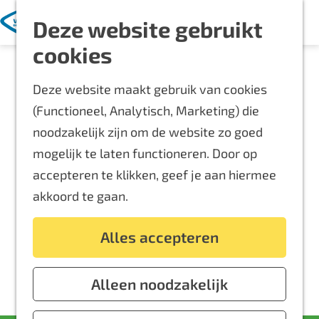
Met kinderen
K
Z
Deze website gebruikt
a
o
M
Blijf langer
G
cookies
a
e
e
Overnachten
a
r
k
n
Routes
Deze website maakt gebruik van cookies
n
t
e
u
Bereikbaarheid
(Functioneel, Analytisch, Marketing) die
a
n
Locaties
noodzakelijk zijn om de website zo goed
a
Plattegrond
mogelijk te laten functioneren. Door op
r
accepteren te klikken, geef je aan hiermee
d
Event aanmelden
akkoord te gaan.
e
Voor ondernemers
h
Alles accepteren
o
m
e
Alleen noodzakelijk
p