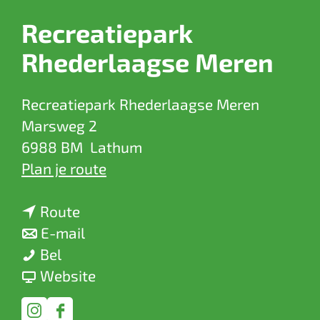
a
Recreatiepark
g
e
Rhederlaagse Meren
Recreatiepark Rhederlaagse Meren
Marsweg 2
6988 BM
Lathum
n
Plan je route
a
n
a
Route
a
n
r
E-mail
R
a
a
R
Bel
e
r
a
v
e
Website
c
R
r
a
c
r
e
R
n
r
I
F