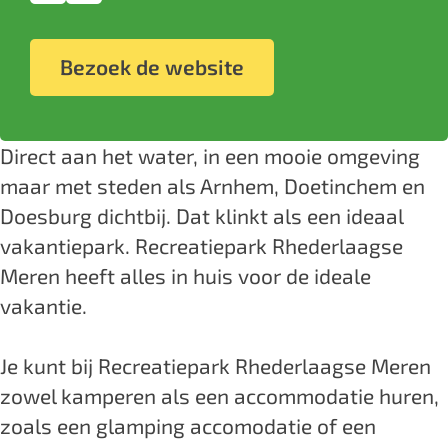
e
c
e
R
e
n
a
a
r
c
e
a
s
c
Bezoek de website
t
e
r
c
t
t
e
i
a
e
r
i
a
b
e
t
a
e
e
g
o
Direct aan het water, in een mooie omgeving
p
i
t
a
p
r
o
maar met steden als Arnhem, Doetinchem en
a
e
i
t
a
a
k
Doesburg dichtbij. Dat klinkt als een ideaal
r
p
e
i
r
m
R
vakantiepark. Recreatiepark Rhederlaagse
k
a
p
e
k
R
e
Meren heeft alles in huis voor de ideale
R
r
a
p
R
e
c
vakantie.
h
k
r
a
h
c
r
e
R
k
r
e
r
e
Je kunt bij Recreatiepark Rhederlaagse Meren
d
h
R
k
d
e
a
zowel kamperen als een accommodatie huren,
e
e
h
R
e
a
t
zoals een glamping accomodatie of een
r
d
e
h
r