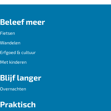
e
a
t
b
i
s
Beleef meer
o
l
A
o
p
Fietsen
k
p
Wandelen
Erfgoed & cultuur
Met kinderen
Blijf langer
Overnachten
Praktisch