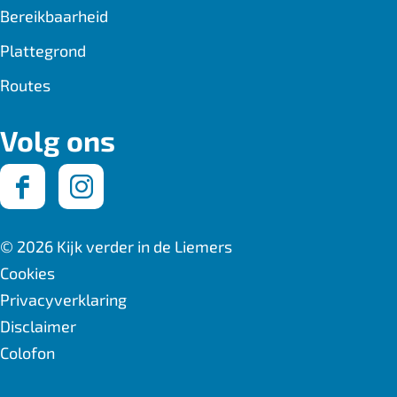
Bereikbaarheid
Plattegrond
Routes
Volg ons
F
I
a
n
© 2026 Kijk verder in de Liemers
c
s
Cookies
Privacyverklaring
e
t
Disclaimer
b
a
Colofon
o
g