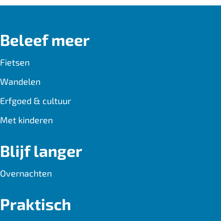
e
a
t
b
i
s
Beleef meer
o
l
A
o
p
Fietsen
k
p
Wandelen
Erfgoed & cultuur
Met kinderen
Blijf langer
Overnachten
Praktisch