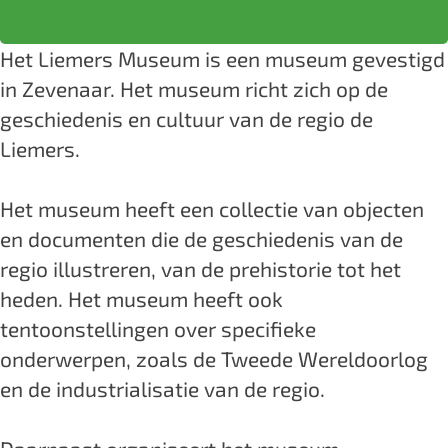
s
e
m
e
s
M
r
e
m
M
Het Liemers Museum is een museum gevestigd
u
s
r
e
u
in Zevenaar. Het museum richt zich op de
s
M
s
r
s
geschiedenis en cultuur van de regio de
e
u
M
s
e
Liemers.
u
s
u
M
u
m
e
s
u
m
Het museum heeft een collectie van objecten
u
e
s
en documenten die de geschiedenis van de
m
u
e
regio illustreren, van de prehistorie tot het
m
u
heden. Het museum heeft ook
m
tentoonstellingen over specifieke
onderwerpen, zoals de Tweede Wereldoorlog
en de industrialisatie van de regio.