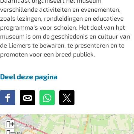
Daarnaast organiseert het museum
verschillende activiteiten en evenementen,
zoals lezingen, rondleidingen en educatieve
programma's voor scholen. Het doel van het
museum is om de geschiedenis en cultuur van
de Liemers te bewaren, te presenteren en te
promoten voor een breed publiek.
Deel deze pagina
D
D
D
D
e
e
e
e
e
e
e
e
+
l
l
l
l
−