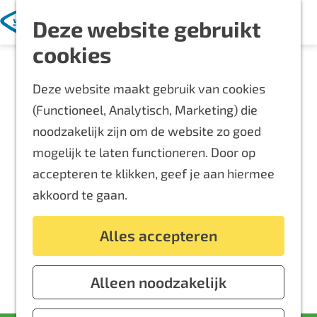
Met kinderen
K
Z
Deze website gebruikt
a
o
M
Blijf langer
G
cookies
a
e
e
Overnachten
a
r
k
n
Routes
Deze website maakt gebruik van cookies
n
t
e
u
Bereikbaarheid
(Functioneel, Analytisch, Marketing) die
a
n
Locaties
noodzakelijk zijn om de website zo goed
a
Plattegrond
mogelijk te laten functioneren. Door op
r
accepteren te klikken, geef je aan hiermee
d
Event aanmelden
akkoord te gaan.
e
Voor ondernemers
h
Alles accepteren
o
m
e
Alleen noodzakelijk
p