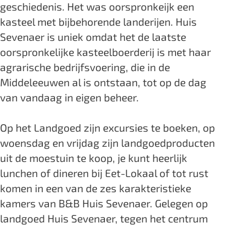
geschiedenis. Het was oorspronkeijk een
d
n
n
o
kasteel met bijbehorende landerijen. Huis
g
d
d
e
Sevenaer is uniek omdat het de laatste
o
g
g
d
oorspronkelijke kasteelboerderij is met haar
e
o
o
H
agrarische bedrijfsvoering, die in de
d
e
e
u
Middeleeuwen al is ontstaan, tot op de dag
H
d
d
i
van vandaag in eigen beheer.
u
H
H
s
i
u
u
S
Op het Landgoed zijn excursies te boeken, op
s
i
i
e
woensdag en vrijdag zijn landgoedproducten
S
s
s
v
uit de moestuin te koop, je kunt heerlijk
e
S
S
e
lunchen of dineren bij Eet-Lokaal of tot rust
v
e
e
n
komen in een van de zes karakteristieke
e
v
v
a
kamers van B&B Huis Sevenaer. Gelegen op
n
e
e
e
landgoed Huis Sevenaer, tegen het centrum
a
n
n
r