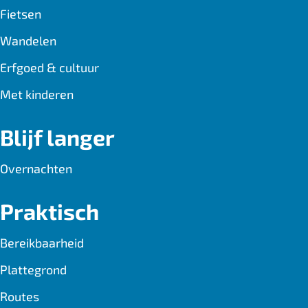
Fietsen
k
p
Wandelen
Erfgoed & cultuur
Met kinderen
Blijf langer
Overnachten
Praktisch
Bereikbaarheid
Plattegrond
Routes