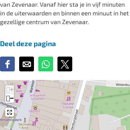
van Zevenaar. Vanaf hier sta je in vijf minuten
e
a
a
in de uiterwaarden en binnen een minuut in het
r
e
e
gezellige centrum van Zevenaar.
r
r
Deel deze pagina
D
D
D
D
e
e
e
e
e
e
e
e
+
l
l
l
l
−
d
d
d
d
e
e
e
e
z
z
z
z
e
e
e
e