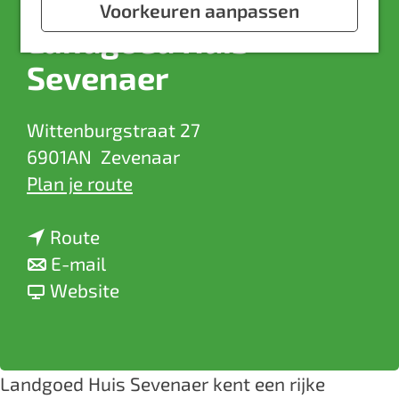
a
Voorkeuren aanpassen
Landgoed Huis
g
e
Sevenaer
Wittenburgstraat 27
6901AN
Zevenaar
n
Plan je route
a
n
a
Route
a
n
r
E-mail
a
a
v
L
Website
r
a
a
a
L
r
n
n
a
L
L
d
Landgoed Huis Sevenaer kent een rijke
n
a
a
g