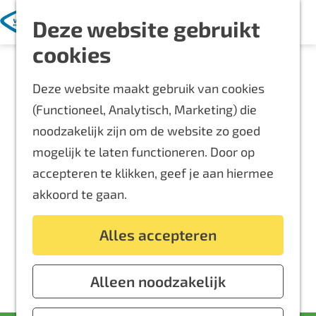
Met kinderen
K
Z
Deze website gebruikt
a
o
M
Blijf langer
G
cookies
a
e
e
Overnachten
a
r
k
n
Routes
Deze website maakt gebruik van cookies
n
t
e
u
Bereikbaarheid
(Functioneel, Analytisch, Marketing) die
a
n
Locaties
noodzakelijk zijn om de website zo goed
a
Plattegrond
mogelijk te laten functioneren. Door op
r
accepteren te klikken, geef je aan hiermee
d
Event aanmelden
akkoord te gaan.
e
Voor ondernemers
h
Alles accepteren
o
m
e
Alleen noodzakelijk
p