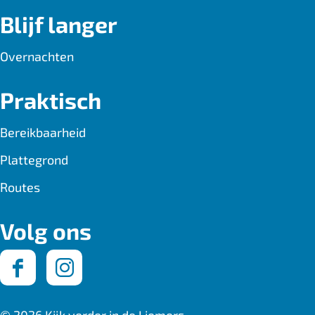
Blijf langer
Overnachten
Praktisch
Bereikbaarheid
Plattegrond
Routes
Volg ons
F
I
a
n