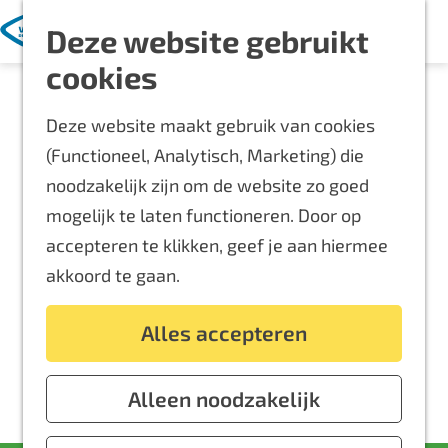
Met kinderen
K
Z
Deze website gebruikt
a
o
M
Blijf langer
G
cookies
a
e
e
Overnachten
a
r
k
n
Routes
Deze website maakt gebruik van cookies
n
t
e
u
Bereikbaarheid
(Functioneel, Analytisch, Marketing) die
a
n
Locaties
noodzakelijk zijn om de website zo goed
a
Plattegrond
mogelijk te laten functioneren. Door op
r
accepteren te klikken, geef je aan hiermee
d
Event aanmelden
akkoord te gaan.
e
Voor ondernemers
h
Alles accepteren
o
m
e
Alleen noodzakelijk
p