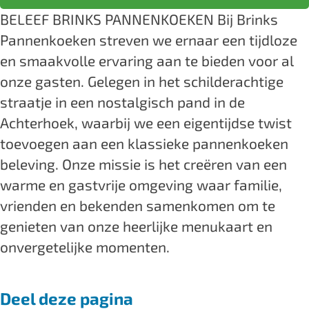
P
k
n
i
P
e
t
BELEEF BRINKS PANNENKOEKEN Bij Brinks
a
s
k
n
a
b
a
Pannenkoeken streven we ernaar een tijdloze
n
P
s
k
n
o
g
en smaakvolle ervaring aan te bieden voor al
n
a
P
s
n
o
r
onze gasten. Gelegen in het schilderachtige
e
n
a
P
e
k
a
straatje in een nostalgisch pand in de
n
n
n
a
n
B
m
Achterhoek, waarbij we een eigentijdse twist
k
e
n
n
k
r
B
toevoegen aan een klassieke pannenkoeken
o
n
e
n
o
i
r
beleving. Onze missie is het creëren van een
e
k
n
e
e
n
i
warme en gastvrije omgeving waar familie,
k
o
k
n
k
k
n
vrienden en bekenden samenkomen om te
e
e
o
k
e
s
k
genieten van onze heerlijke menukaart en
n
k
e
o
n
P
s
onvergetelijke momenten.
e
k
e
a
P
n
e
k
n
a
Deel deze pagina
n
e
n
n