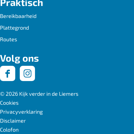
Praktisch
Bereikbaarheid
Plattegrond
Routes
Volg ons
F
I
a
n
© 2026 Kijk verder in de Liemers
c
s
Cookies
Privacyverklaring
e
t
Disclaimer
b
a
Colofon