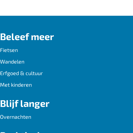
c
m
a
e
a
t
b
i
s
Beleef meer
o
l
A
o
p
Fietsen
k
p
Wandelen
Erfgoed & cultuur
Met kinderen
Blijf langer
Overnachten