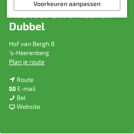
a
Voorkeuren aanpassen
Kasteel Café Heeren
g
e
Dubbel
Hof van Bergh 8
's-Heerenberg
n
Plan je route
a
n
a
Route
a
n
r
E-mail
K
a
a
K
Bel
a
r
a
v
a
Website
s
K
r
a
s
t
a
K
n
t
e
s
a
K
e