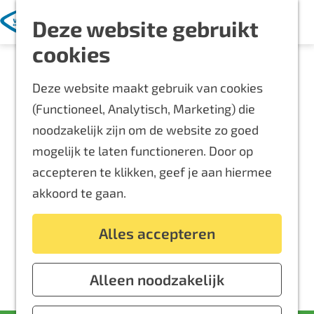
Met kinderen
K
Z
Deze website gebruikt
a
o
M
Blijf langer
G
cookies
a
e
e
Overnachten
a
r
k
n
Routes
Deze website maakt gebruik van cookies
n
t
e
u
Bereikbaarheid
(Functioneel, Analytisch, Marketing) die
a
n
Locaties
noodzakelijk zijn om de website zo goed
a
Plattegrond
mogelijk te laten functioneren. Door op
r
accepteren te klikken, geef je aan hiermee
d
Event aanmelden
akkoord te gaan.
e
Voor ondernemers
h
Alles accepteren
o
m
e
Alleen noodzakelijk
p