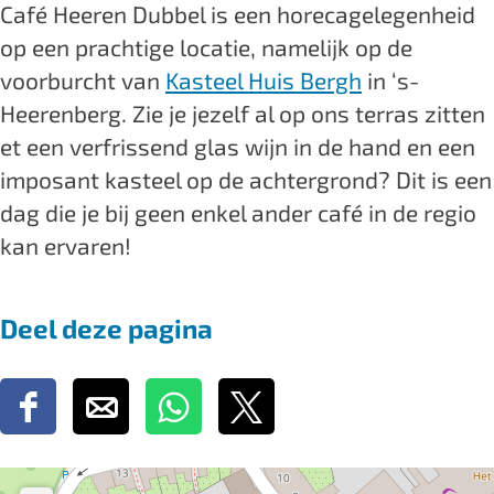
Café Heeren Dubbel is een horecagelegenheid
e
t
s
a
e
op een prachtige locatie, namelijk op de
l
e
t
s
l
voorburcht van
Kasteel Huis Bergh
in ‘s-
C
e
e
t
C
Heerenberg. Zie je jezelf al op ons terras zitten
a
l
e
e
a
et een verfrissend glas wijn in de hand en een
f
C
l
e
f
imposant kasteel op de achtergrond? Dit is een
é
a
C
l
é
dag die je bij geen enkel ander café in de regio
H
f
a
C
H
kan ervaren!
e
é
f
a
e
e
H
é
f
e
Deel deze pagina
r
e
H
é
r
e
e
e
H
e
n
r
e
e
n
D
D
D
D
D
e
r
e
D
e
e
e
e
u
n
e
r
u
e
e
e
e
b
D
n
e
b