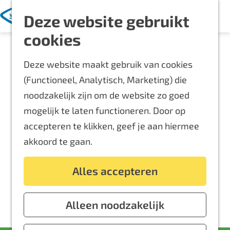
Met kinderen
K
Z
Deze website gebruikt
a
o
M
Blijf langer
G
cookies
a
e
e
Overnachten
a
r
k
n
Routes
Deze website maakt gebruik van cookies
n
t
e
u
Bereikbaarheid
(Functioneel, Analytisch, Marketing) die
a
n
Locaties
noodzakelijk zijn om de website zo goed
a
Plattegrond
mogelijk te laten functioneren. Door op
r
accepteren te klikken, geef je aan hiermee
d
Event aanmelden
akkoord te gaan.
e
Voor ondernemers
h
Alles accepteren
o
m
e
Alleen noodzakelijk
p