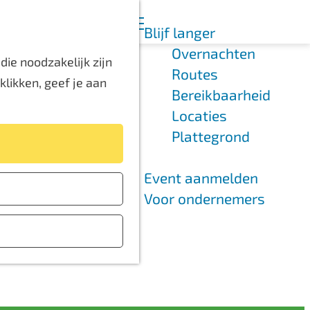
K
Z
Blijf langer
a
o
M
Overnachten
a
e
e
ie noodzakelijk zijn
Routes
r
k
n
likken, geef je aan
Bereikbaarheid
t
e
u
Locaties
n
Plattegrond
Event aanmelden
Voor ondernemers