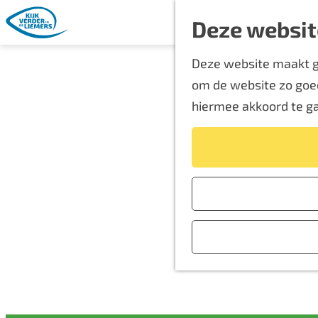
Deze websit
G
Deze website maakt ge
a
om de website zo goed
n
hiermee akkoord te g
a
a
r
d
e
h
o
m
e
p