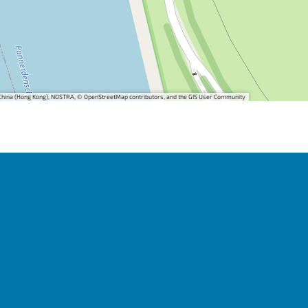
i China (Hong Kong), NOSTRA, © OpenStreetMap contributors, and the GIS User Community