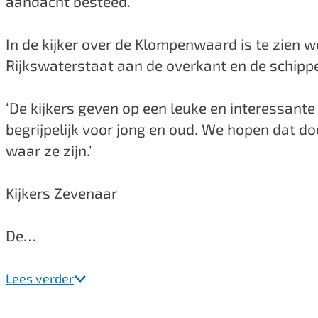
aandacht besteed.
e
s
r
P
In de kijker over de Klompenwaard is te zien w
s
a
Rijkswaterstaat aan de overkant en de schipper
P
n
a
n
‘De kijkers geven op een leuke en interessant
n
e
begrijpelijk voor jong en oud. We hopen dat do
n
r
waar ze zijn.’
e
d
r
e
Kijkers Zevenaar
d
n
e
s
De…
n
K
s
a
Lees verder
K
n
a
a