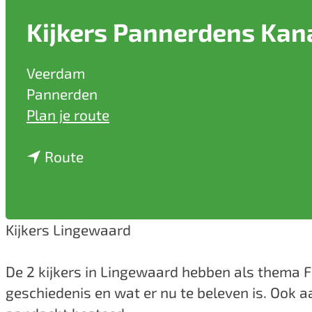
a
Kijkers Pannerdens Kan
g
e
Veerdam
Pannerden
n
Plan je route
a
n
a
Route
a
r
a
K
r
i
Kijkers Lingewaard
K
j
i
k
De 2 kijkers in Lingewaard hebben als thema Fo
j
e
geschiedenis en wat er nu te beleven is. Ook
k
r