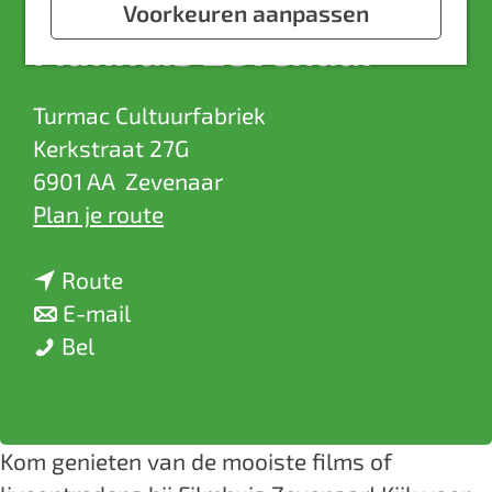
a
Voorkeuren aanpassen
Filmhuis Zevenaar
g
e
Turmac Cultuurfabriek
Kerkstraat 27G
6901 AA
Zevenaar
n
Plan je route
a
n
a
Route
a
n
r
E-mail
F
a
a
F
Bel
i
r
a
i
l
F
r
l
m
i
F
m
Kom genieten van de mooiste films of
h
l
i
h