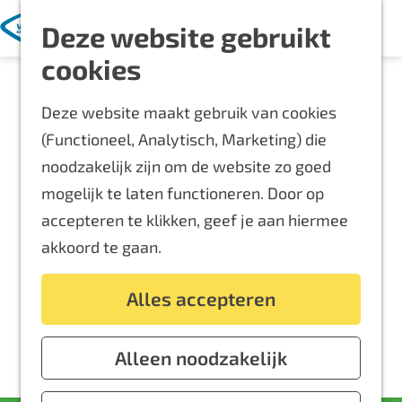
Met kinderen
K
Z
Deze website gebruikt
a
o
M
Blijf langer
G
cookies
a
e
e
Overnachten
a
r
k
n
Routes
Deze website maakt gebruik van cookies
n
t
e
u
Bereikbaarheid
(Functioneel, Analytisch, Marketing) die
a
n
Locaties
noodzakelijk zijn om de website zo goed
a
Plattegrond
mogelijk te laten functioneren. Door op
r
accepteren te klikken, geef je aan hiermee
d
Event aanmelden
akkoord te gaan.
e
Voor ondernemers
h
Alles accepteren
o
m
e
Alleen noodzakelijk
p