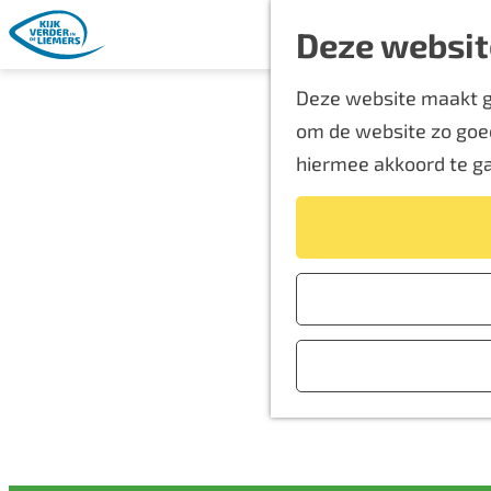
Deze websit
G
Deze website maakt ge
a
om de website zo goed
n
hiermee akkoord te g
a
a
r
d
e
h
o
m
e
p