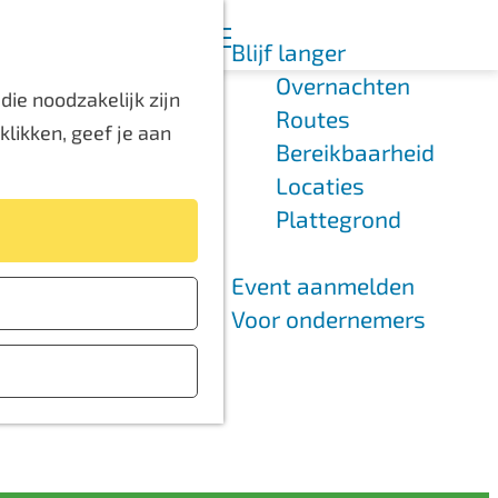
K
Z
Blijf langer
a
o
M
Overnachten
a
e
e
ie noodzakelijk zijn
Routes
r
k
n
likken, geef je aan
Bereikbaarheid
t
e
u
Locaties
n
Plattegrond
Event aanmelden
Voor ondernemers