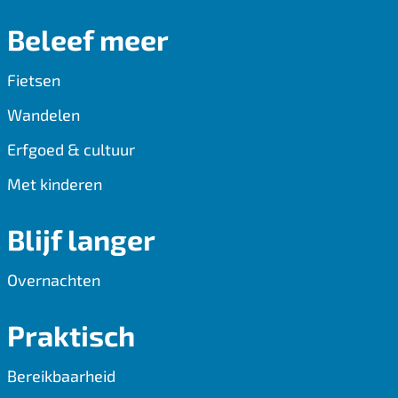
b
i
s
Beleef meer
o
l
A
o
p
Fietsen
k
p
Wandelen
Erfgoed & cultuur
Met kinderen
Blijf langer
Overnachten
Praktisch
Bereikbaarheid