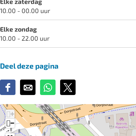
Elke zaterdag
10.00 - 00.00 uur
Elke zondag
10.00 - 22.00 uur
Deel deze pagina
D
D
D
D
e
e
e
e
e
e
e
e
+
l
l
l
l
−
d
d
d
d