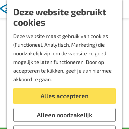
Met kinderen
K
Z
Deze website gebruikt
a
o
M
Blijf langer
G
cookies
a
e
e
Overnachten
a
r
k
n
Routes
Deze website maakt gebruik van cookies
n
t
e
u
Bereikbaarheid
(Functioneel, Analytisch, Marketing) die
a
n
Locaties
noodzakelijk zijn om de website zo goed
a
Plattegrond
mogelijk te laten functioneren. Door op
r
accepteren te klikken, geef je aan hiermee
d
Event aanmelden
akkoord te gaan.
e
Voor ondernemers
h
Alles accepteren
o
m
e
Alleen noodzakelijk
p