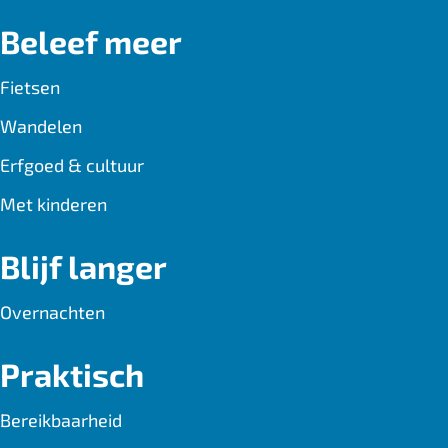
b
i
s
Beleef meer
o
l
A
o
p
Fietsen
k
p
Wandelen
Erfgoed & cultuur
Met kinderen
Blijf langer
Overnachten
Praktisch
Bereikbaarheid