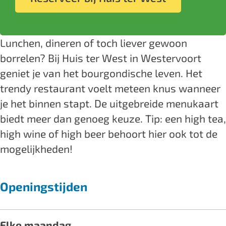
r
t
s
i
r
e
t
W
e
t
s
W
b
a
e
r
e
t
e
o
g
Lunchen, dineren of toch liever gewoon
s
W
r
e
s
o
r
borrelen? Bij Huis ter West in Westervoort
t
e
W
r
t
k
a
geniet je van het bourgondische leven. Het
s
e
W
H
m
trendy restaurant voelt meteen knus wanneer
t
s
e
u
H
je het binnen stapt. De uitgebreide menukaart
t
s
i
u
biedt meer dan genoeg keuze. Tip: een high tea,
t
s
i
high wine of high beer behoort hier ook tot de
t
s
mogelijkheden!
e
t
r
e
Openingstijden
W
r
e
W
s
e
Elke maandag