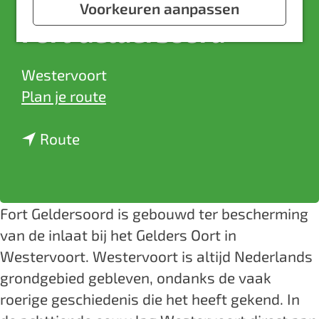
a
Voorkeuren aanpassen
Fort Geldersoord
g
e
Westervoort
n
Plan je route
a
n
a
Route
a
r
a
F
r
o
Fort Geldersoord is gebouwd ter bescherming
F
r
van de inlaat bij het Gelders Oort in
o
t
Westervoort. Westervoort is altijd Nederlands
r
G
grondgebied gebleven, ondanks de vaak
t
e
roerige geschiedenis die het heeft gekend. In
G
l