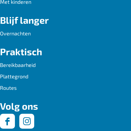
Met kinderen
Blijf langer
Overnachten
Praktisch
Bereikbaarheid
Plattegrond
Routes
Volg ons
F
I