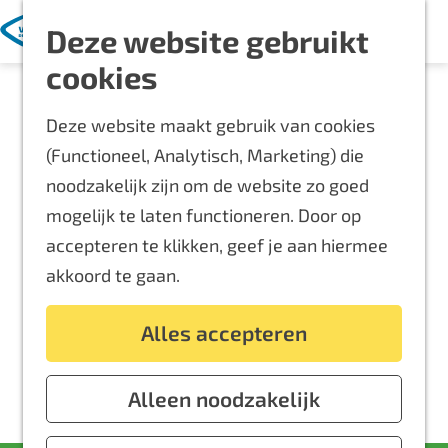
Met kinderen
K
Z
Deze website gebruikt
a
o
M
Blijf langer
G
cookies
a
e
e
Overnachten
a
r
k
n
Routes
Deze website maakt gebruik van cookies
n
t
e
u
Bereikbaarheid
(Functioneel, Analytisch, Marketing) die
a
n
Locaties
noodzakelijk zijn om de website zo goed
a
Plattegrond
mogelijk te laten functioneren. Door op
r
accepteren te klikken, geef je aan hiermee
d
Event aanmelden
akkoord te gaan.
e
Voor ondernemers
h
Alles accepteren
o
m
e
Alleen noodzakelijk
p