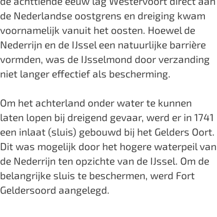
de achttiende eeuw lag Westervoort direct aan
e
d
de Nederlandse oostgrens en dreiging kwam
l
e
voornamelijk vanuit het oosten. Hoewel de
d
r
Nederrijn en de IJssel een natuurlijke barrière
e
s
vormden, was de IJsselmond door verzanding
r
o
niet langer effectief als bescherming.
s
o
o
r
Om het achterland onder water te kunnen
o
d
laten lopen bij dreigend gevaar, werd er in 1741
r
een inlaat (sluis) gebouwd bij het Gelders Oort.
d
Dit was mogelijk door het hogere waterpeil van
de Nederrijn ten opzichte van de IJssel. Om de
belangrijke sluis te beschermen, werd Fort
Geldersoord aangelegd.