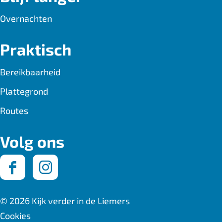
Overnachten
Praktisch
Bereikbaarheid
Plattegrond
Routes
Volg ons
F
I
a
n
© 2026 Kijk verder in de Liemers
c
s
Cookies