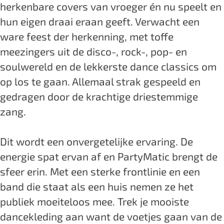
herkenbare covers van vroeger én nu speelt en
r
r
y
hun eigen draai eraan geeft. Verwacht een
t
t
M
ware feest der herkenning, met toffe
y
y
a
meezingers uit de disco-, rock-, pop- en
M
M
t
soulwereld en de lekkerste dance classics om
a
a
i
op los te gaan. Allemaal strak gespeeld en
t
t
c
gedragen door de krachtige driestemmige
i
i
D
zang.
c
c
a
D
D
n
Dit wordt een onvergetelijke ervaring. De
a
a
c
energie spat ervan af en PartyMatic brengt de
n
n
e
sfeer erin. Met een sterke frontlinie en een
c
c
N
band die staat als een huis nemen ze het
e
e
i
publiek moeiteloos mee. Trek je mooiste
N
N
g
dancekleding aan want de voetjes gaan van de
i
i
h