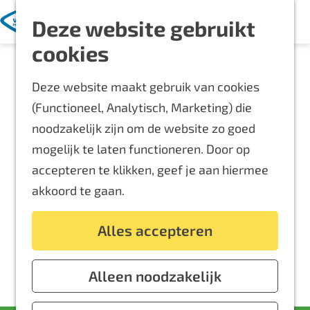
Met kinderen
K
Z
Deze website gebruikt
a
o
M
Blijf langer
G
cookies
a
e
e
Overnachten
a
r
k
n
Routes
Deze website maakt gebruik van cookies
n
t
e
u
Bereikbaarheid
(Functioneel, Analytisch, Marketing) die
a
n
Locaties
noodzakelijk zijn om de website zo goed
a
Plattegrond
mogelijk te laten functioneren. Door op
r
accepteren te klikken, geef je aan hiermee
d
Event aanmelden
akkoord te gaan.
e
Voor ondernemers
h
Alles accepteren
o
m
e
Alleen noodzakelijk
p