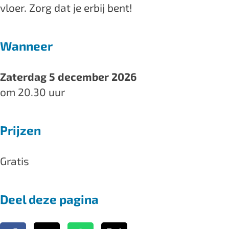
vloer. Zorg dat je erbij bent!
g
g
t
h
h
Wanneer
t
t
Zaterdag 5 december 2026
om 20.30 uur
Prijzen
Gratis
Deel deze pagina