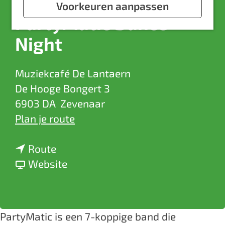
a
Voorkeuren aanpassen
PartyMatic Dance
g
e
Night
Muziekcafé De Lantaern
De Hooge Bongert 3
6903 DA
Zevenaar
n
Plan je route
a
n
a
Route
a
v
r
Website
a
a
P
r
n
a
P
P
r
PartyMatic is een 7-koppige band die
a
a
t