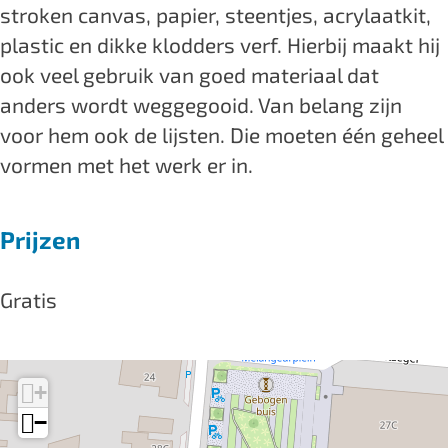
stroken canvas, papier, steentjes, acrylaatkit,
e
h
h
i
plastic en dikke klodders verf. Hierbij maakt hij
S
e
e
d
ook veel gebruik van goed materiaal dat
i
S
S
e
anders wordt weggegooid. Van belang zijn
d
i
i
o
voor hem ook de lijsten. Die moeten één geheel
e
d
d
f
vormen met het werk er in.
o
e
e
L
f
o
o
i
Prijzen
L
f
f
f
i
L
L
e
f
i
i
'
Gratis
e
f
f
'
e
e
'
'
+
−