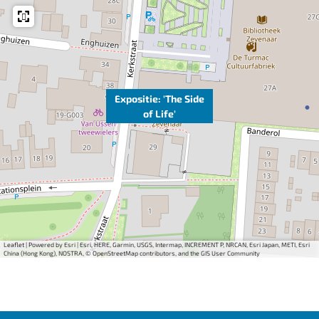
Expositie: 'The Side
of Life'
Leaflet
|
Powered by Esri | Esri, HERE, Garmin, USGS, Intermap, INCREMENT P, NRCAN, Esri Japan, METI, Esri
China (Hong Kong), NOSTRA, © OpenStreetMap contributors, and the GIS User Community