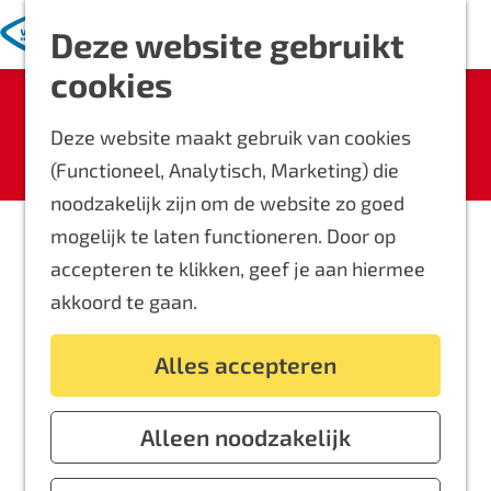
Met kinderen
K
Z
Deze website gebruikt
a
o
M
Blijf langer
G
cookies
a
e
e
Overnachten
Sorry, deze activiteit is niet meer
a
r
k
n
Routes
beschikbaar. Bekijk het
actuele aanbod
Deze website maakt gebruik van cookies
n
t
e
u
Bereikbaarheid
voor de beschikbare opties.
(Functioneel, Analytisch, Marketing) die
a
n
Locaties
noodzakelijk zijn om de website zo goed
a
Plattegrond
mogelijk te laten functioneren. Door op
r
accepteren te klikken, geef je aan hiermee
d
Event aanmelden
akkoord te gaan.
e
Voor ondernemers
h
Alles accepteren
o
m
e
Alleen noodzakelijk
p