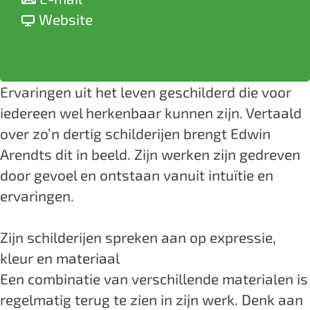
a
a
v
E
Website
r
a
a
x
E
r
n
p
x
E
E
o
Ervaringen uit het leven geschilderd die voor
p
x
x
s
iedereen wel herkenbaar kunnen zijn. Vertaald
o
p
p
i
over zo’n dertig schilderijen brengt Edwin
s
o
o
t
Arendts dit in beeld. Zijn werken zijn gedreven
i
s
s
i
door gevoel en ontstaan vanuit intuïtie en
t
i
i
e
ervaringen.
i
t
t
:
e
i
i
'
Zijn schilderijen spreken aan op expressie,
:
e
e
T
kleur en materiaal
'
:
:
h
Een combinatie van verschillende materialen is
T
'
'
e
regelmatig terug te zien in zijn werk. Denk aan
h
T
T
S