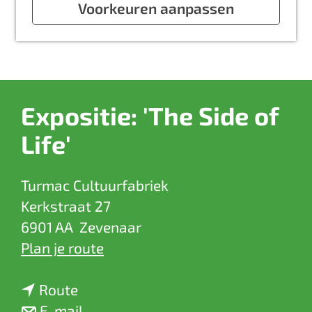
a
Voorkeuren aanpassen
g
e
Expositie: 'The Side of
Life'
Turmac Cultuurfabriek
Kerkstraat 27
6901 AA
Zevenaar
n
Plan je route
a
n
a
Route
a
n
r
E-mail