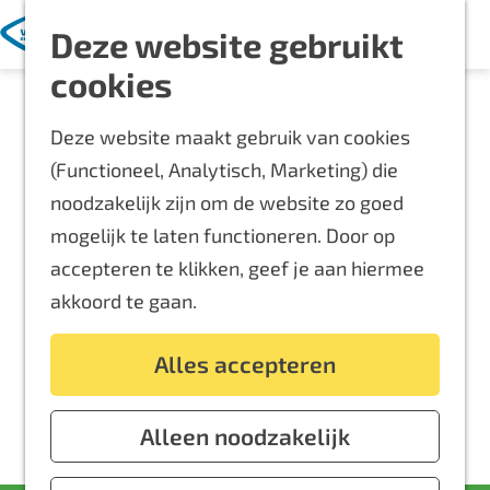
Met kinderen
K
Z
Deze website gebruikt
a
o
M
Blijf langer
G
cookies
a
e
e
Overnachten
a
r
k
n
Routes
Deze website maakt gebruik van cookies
n
t
e
u
Bereikbaarheid
(Functioneel, Analytisch, Marketing) die
a
n
Locaties
noodzakelijk zijn om de website zo goed
a
Plattegrond
mogelijk te laten functioneren. Door op
r
accepteren te klikken, geef je aan hiermee
d
Event aanmelden
akkoord te gaan.
e
Voor ondernemers
h
Alles accepteren
o
m
e
Alleen noodzakelijk
p