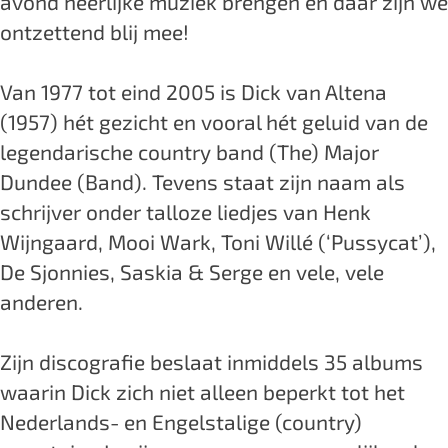
avond heerlijke muziek brengen en daar zijn we
k
k
a
ontzettend blij mee!
v
v
n
a
a
A
Van 1977 tot eind 2005 is Dick van Altena
n
n
l
(1957) hét gezicht en vooral hét geluid van de
A
A
t
legendarische country band (The) Major
l
l
e
Dundee (Band). Tevens staat zijn naam als
t
t
n
schrijver onder talloze liedjes van Henk
e
e
a
Wijngaard, Mooi Wark, Toni Willé (‘Pussycat’),
n
n
De Sjonnies, Saskia & Serge en vele, vele
a
a
anderen.
Zijn discografie beslaat inmiddels 35 albums
waarin Dick zich niet alleen beperkt tot het
Nederlands- en Engelstalige (country)