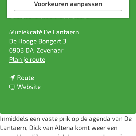
a
Voorkeuren aanpassen
Dick van Altena
g
e
Muziekcafé De Lantaern
De Hooge Bongert 3
6903 DA
Zevenaar
n
Plan je route
a
n
a
Route
a
v
r
Website
a
a
D
r
n
i
D
D
c
Inmiddels een vaste prik op de agenda van De
i
i
k
Lantaern, Dick van Altena komt weer een
c
c
v