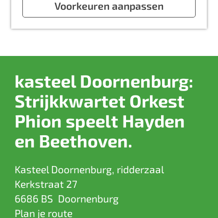
a
Voorkeuren aanpassen
g
e
kasteel Doornenburg:
Strijkkwartet Orkest
Phion speelt Hayden
en Beethoven.
Kasteel Doornenburg, ridderzaal
Kerkstraat 27
6686 BS
Doornenburg
n
Plan je route