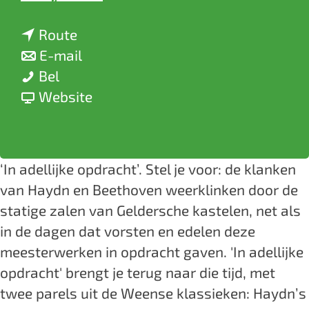
a
n
a
Route
a
n
r
E-mail
k
a
a
k
Bel
a
r
a
v
a
Website
s
k
r
a
s
t
a
k
n
t
e
s
a
k
e
‘In adellijke opdracht’. Stel je voor: de klanken
e
t
s
a
e
van Haydn en Beethoven weerklinken door de
l
e
t
s
l
statige zalen van Geldersche kastelen, net als
D
e
e
t
D
in de dagen dat vorsten en edelen deze
o
l
e
e
o
meesterwerken in opdracht gaven. 'In adellijke
o
D
l
e
o
opdracht' brengt je terug naar die tijd, met
r
o
D
l
r
twee parels uit de Weense klassieken: Haydn’s
n
o
o
D
n