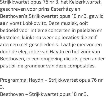
Strijkkwartet opus 76 nr 3, het Keizerkwartet,
e
r
o
o
e
geschreven voor prins Esterházy en
n
n
r
o
n
Beethoven’s Strijkkwartet opus 18 nr 3, gewijd
b
e
n
r
b
aan vorst Lobkowitz. Deze muziek, ooit
u
n
e
n
u
bedoeld voor intieme concerten in paleizen en
r
b
n
e
r
kastelen, klinkt nu weer op locaties die zelf
g
u
b
n
g
ademen met geschiedenis. Laat je meevoeren
:
r
u
b
:
door de elegantie van Haydn en het vuur van
S
g
r
u
S
Beethoven, in een omgeving die als geen ander
t
:
g
r
t
past bij de grandeur van deze composities.
r
S
:
g
r
i
t
S
:
i
Programma: Haydn – Strijkkwartet opus 76 nr
j
r
t
S
j
3.
k
i
r
t
k
Beethoven – Strijkkwartet opus 18 nr 3.
k
j
i
r
k
w
k
j
i
w