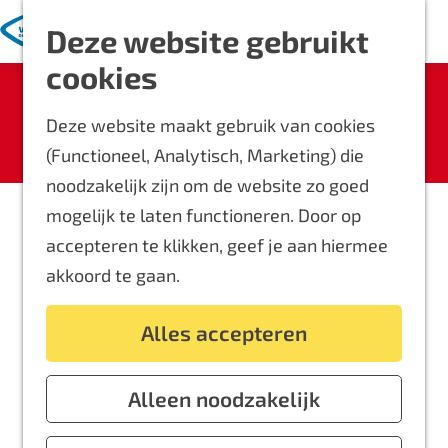
Met kinderen
K
Z
Deze website gebruikt
a
o
M
Blijf langer
G
cookies
a
e
e
Overnachten
Sorry, deze activiteit is niet meer
a
r
k
n
Routes
beschikbaar. Bekijk het
actuele aanbod
Deze website maakt gebruik van cookies
n
t
e
u
Bereikbaarheid
voor de beschikbare opties.
(Functioneel, Analytisch, Marketing) die
a
n
Locaties
noodzakelijk zijn om de website zo goed
a
Plattegrond
mogelijk te laten functioneren. Door op
r
accepteren te klikken, geef je aan hiermee
d
Event aanmelden
akkoord te gaan.
e
Voor ondernemers
h
Alles accepteren
o
m
e
Alleen noodzakelijk
p