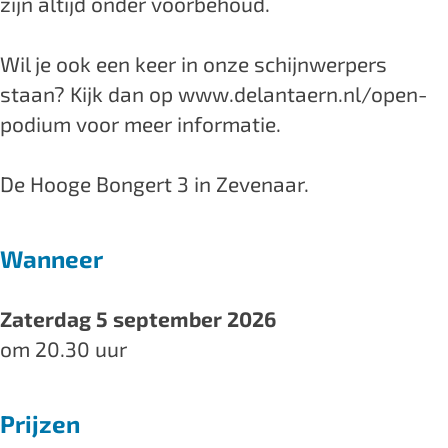
zijn altijd onder voorbehoud.
M
M
z
u
u
i
Wil je ook een keer in onze schijnwerpers
z
z
e
staan? Kijk dan op www.delantaern.nl/open-
i
i
k
podium voor meer informatie.
e
e
c
k
k
a
De Hooge Bongert 3 in Zevenaar.
c
c
f
a
a
é
Wanneer
f
f
D
é
é
e
D
D
L
Zaterdag 5 september 2026
e
e
a
om 20.30 uur
L
L
n
a
a
t
Prijzen
n
n
a