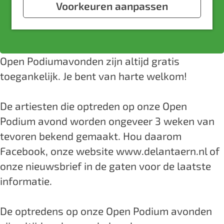
a
Voorkeuren aanpassen
a
v
r
Website
g
a
a
O
e
r
n
p
O
O
e
Open Podiumavonden zijn altijd gratis
p
p
n
toegankelijk. Je bent van harte welkom!
e
e
p
n
n
o
De artiesten die optreden op onze Open
p
p
d
Podium avond worden ongeveer 3 weken van
o
o
i
tevoren bekend gemaakt. Hou daarom
d
d
u
Facebook, onze website www.delantaern.nl of
i
i
m
onze nieuwsbrief in de gaten voor de laatste
u
u
i
informatie.
m
m
n
i
i
M
De optredens op onze Open Podium avonden
n
n
u