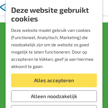
Met kinderen
K
Z
Deze website gebruikt
a
o
M
Blijf langer
G
cookies
a
e
e
Overnachten
a
r
k
n
Routes
Deze website maakt gebruik van cookies
n
Open podium in
t
e
u
Bereikbaarheid
(Functioneel, Analytisch, Marketing) die
a
Muziekcafé De
n
Locaties
noodzakelijk zijn om de website zo goed
a
Plattegrond
Lantaern
mogelijk te laten functioneren. Door op
r
accepteren te klikken, geef je aan hiermee
d
Event aanmelden
akkoord te gaan.
e
Muziekcafé De Lantaern
Voor ondernemers
h
De Hooge Bongert 3
Alles accepteren
o
6903 DA
Zevenaar
m
n
Plan je route
e
Alleen noodzakelijk
a
p
n
a
Route