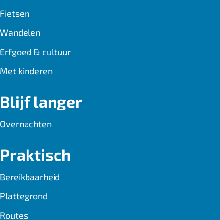
o
p
Fietsen
k
p
Wandelen
Erfgoed & cultuur
Met kinderen
Blijf langer
Overnachten
Praktisch
Bereikbaarheid
Plattegrond
Routes