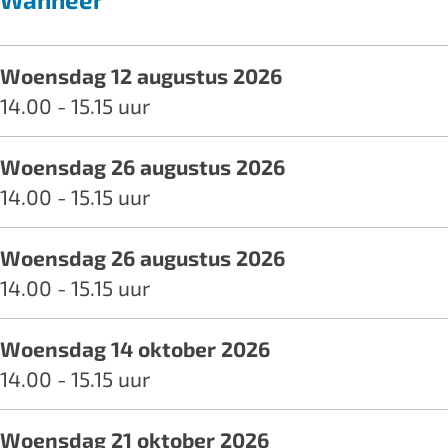
e
c
s
h
Woensdag 12 augustus 2026
c
o
14.00 - 15.15 uur
h
o
o
l
Woensdag 26 augustus 2026
o
v
14.00 - 15.15 uur
l
a
v
k
Woensdag 26 augustus 2026
a
a
14.00 - 15.15 uur
k
n
a
t
Woensdag 14 oktober 2026
n
i
14.00 - 15.15 uur
t
e
i
Woensdag 21 oktober 2026