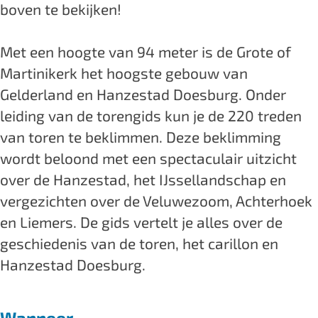
boven te bekijken!
e
b
n
e
Met een hoogte van 94 meter is de Grote of
b
k
Martinikerk het hoogste gebouw van
e
l
Gelderland en Hanzestad Doesburg. Onder
k
i
leiding van de torengids kun je de 220 treden
l
m
van toren te beklimmen. Deze beklimming
i
m
wordt beloond met een spectaculair uitzicht
m
i
over de Hanzestad, het IJssellandschap en
m
n
vergezichten over de Veluwezoom, Achterhoek
i
g
en Liemers. De gids vertelt je alles over de
n
i
geschiedenis van de toren, het carillon en
g
n
Hanzestad Doesburg.
i
d
n
e
Wanneer
d
s