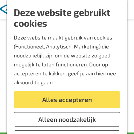
Met kinderen
K
Z
Deze website gebruikt
a
o
M
Blijf langer
G
cookies
a
e
e
Overnachten
a
r
k
n
Routes
Deze website maakt gebruik van cookies
n
t
e
u
Bereikbaarheid
(Functioneel, Analytisch, Marketing) die
a
n
Locaties
noodzakelijk zijn om de website zo goed
a
Plattegrond
mogelijk te laten functioneren. Door op
r
accepteren te klikken, geef je aan hiermee
d
Event aanmelden
akkoord te gaan.
e
Voor ondernemers
h
Alles accepteren
o
m
e
Alleen noodzakelijk
p