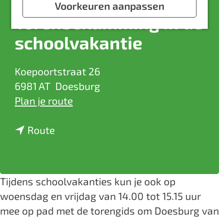
a
Voorkeuren aanpassen
Torenbeklimming in de
g
e
schoolvakantie
Koepoortstraat 26
6981 AT
Doesburg
n
Plan je route
a
n
a
Route
a
r
a
T
r
o
Tijdens schoolvakanties kun je ook op
T
r
woensdag en vrijdag van 14.00 tot 15.15 uur
o
e
mee op pad met de torengids om Doesburg van
r
n