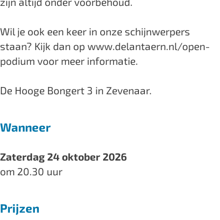
zijn altijd onder voorbehoud.
M
M
z
u
u
i
Wil je ook een keer in onze schijnwerpers
z
z
e
staan? Kijk dan op www.delantaern.nl/open-
i
i
k
podium voor meer informatie.
e
e
c
k
k
a
De Hooge Bongert 3 in Zevenaar.
c
c
f
a
a
é
Wanneer
f
f
D
é
é
e
D
D
L
Zaterdag 24 oktober 2026
e
e
a
om 20.30 uur
L
L
n
a
a
t
Prijzen
n
n
a