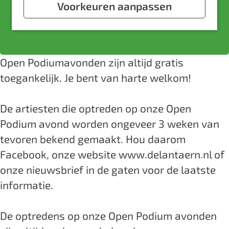
a
Voorkeuren aanpassen
a
v
r
Website
g
a
a
O
e
r
n
p
O
O
e
Open Podiumavonden zijn altijd gratis
p
p
n
toegankelijk. Je bent van harte welkom!
e
e
p
n
n
o
De artiesten die optreden op onze Open
p
p
d
Podium avond worden ongeveer 3 weken van
o
o
i
tevoren bekend gemaakt. Hou daarom
d
d
u
Facebook, onze website www.delantaern.nl of
i
i
m
onze nieuwsbrief in de gaten voor de laatste
u
u
i
informatie.
m
m
n
i
i
M
De optredens op onze Open Podium avonden
n
n
u