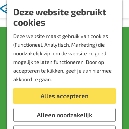
Met kinderen
K
Z
Deze website gebruikt
a
o
M
Blijf langer
G
cookies
a
e
e
Overnachten
a
r
k
n
Routes
Deze website maakt gebruik van cookies
n
Open podium in
t
e
u
Bereikbaarheid
(Functioneel, Analytisch, Marketing) die
a
Muziekcafé De
n
Locaties
noodzakelijk zijn om de website zo goed
a
Plattegrond
Lantaern
mogelijk te laten functioneren. Door op
r
accepteren te klikken, geef je aan hiermee
d
Event aanmelden
akkoord te gaan.
e
Muziekcafé De Lantaern
Voor ondernemers
h
De Hooge Bongert 3
Alles accepteren
o
6903 DA
Zevenaar
m
n
Plan je route
e
Alleen noodzakelijk
a
p
n
a
Route